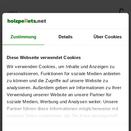
500 €
450 €
Zustimmung
Details
Über Cookies
400 €
350 €
Diese Webseite verwendet Cookies
Wir verwenden Cookies, um Inhalte und Anzeigen zu
300 €
personalisieren, Funktionen für soziale Medien anbieten
250 €
zu können und die Zugriffe auf unsere Website zu
September
Januar
Mai
analysieren. Außerdem geben wir Informationen zu Ihrer
2025
2026
2026
Verwendung unserer Website an unsere Partner für
lose Ware
Sackware
soziale Medien, Werbung und Analysen weiter. Unsere
Die aktuelle Preisentwicklung für Holzpellets in Deutschland
Partner führen diese Informationen möglicherweise mit
können Sie jederzeit auf unserer
Pelletspreise
-Seite
weiteren Daten zusammen, die Sie ihnen bereitgestellt
nachvollziehen.
haben oder die sie im Rahmen Ihrer Nutzung der Dienste
gesammelt haben.