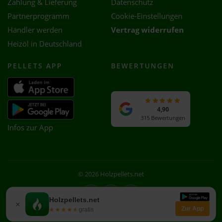
Zahlung & Lieferung
Datenschutz
Partnerprogramm
Cookie-Einstellungen
Händler werden
Vertrag widerrufen
Heizöl in Deutschland
PELLETS APP
BEWERTUNGEN
4,90
315 Bewertungen
Infos zur App
© 2026 Holzpellets.net
Facebook
Instagram
WhatsApp
Holzpellets.net
×
Zur App
★★★★★
★★★★★
gratis