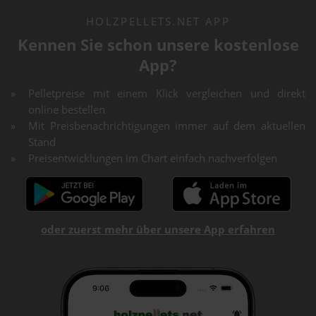
HOLZPELLETS.NET APP
Kennen Sie schon unsere kostenlose
App?
Pelletpreise mit einem Klick vergleichen und direkt
online bestellen
Mit Preisbenachrichtigungen immer auf dem aktuellen
Stand
Preisentwicklungen im Chart einfach nachverfolgen
oder zuerst mehr über unsere App erfahren