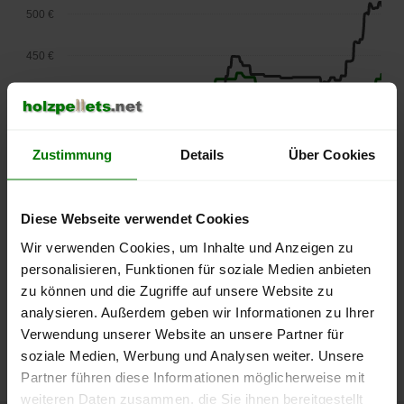
500 €
450 €
400 €
350 €
Zustimmung
Details
Über Cookies
300 €
Diese Webseite verwendet Cookies
250 €
September
Januar
Mai
Wir verwenden Cookies, um Inhalte und Anzeigen zu
2025
2026
2026
personalisieren, Funktionen für soziale Medien anbieten
lose Ware
Sackware
zu können und die Zugriffe auf unsere Website zu
Die aktuelle Preisentwicklung für Holzpellets in Deutschland
analysieren. Außerdem geben wir Informationen zu Ihrer
können Sie jederzeit auf unserer
Pelletspreise
-Seite
Verwendung unserer Website an unsere Partner für
nachvollziehen.
soziale Medien, Werbung und Analysen weiter. Unsere
Partner führen diese Informationen möglicherweise mit
weiteren Daten zusammen, die Sie ihnen bereitgestellt