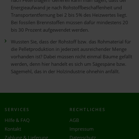
nach Petershagen? Generell kann man sagen, dass der
Energieaufwand je nach Rohstoffbeschaffenheit und
Transportentfernung bei 2 bis 5% des Heizwertes liegt.
Bei fossilen Brennstoffen müssen dafür mindestens 20
bis 30 Prozent aufgewendet werden.
Wussten Sie, dass der Rohstoff bzw. das Rohmaterial für
die Pelletproduktion in jederzeit ausreichender Menge
vorhanden ist? Dabei müssen nicht einmal Bäume gefällt
werden, denn hier handelt es sich um Sägespäne bzw.
Sägemehl, das in der Holzindustrie ohnehin anfällt.
SERVICES
RECHTLICHES
Hilfe & FAQ
AGB
Kontakt
Impressum
Zahlung & Lieferung
Datenschutz