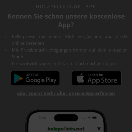
HOLZPELLETS.NET APP
Kennen Sie schon unsere kostenlose
App?
Pelletpreise mit einem Klick vergleichen und direkt
online bestellen
Mit Preisbenachrichtigungen immer auf dem aktuellen
Stand
Preisentwicklungen im Chart einfach nachverfolgen
oder zuerst mehr über unsere App erfahren