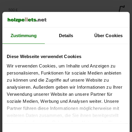
500 €
450 €
Zustimmung
Details
Über Cookies
400 €
350 €
Diese Webseite verwendet Cookies
300 €
Wir verwenden Cookies, um Inhalte und Anzeigen zu
personalisieren, Funktionen für soziale Medien anbieten
250 €
zu können und die Zugriffe auf unsere Website zu
September
Januar
Mai
analysieren. Außerdem geben wir Informationen zu Ihrer
2025
2026
2026
Verwendung unserer Website an unsere Partner für
lose Ware
Sackware
soziale Medien, Werbung und Analysen weiter. Unsere
Die aktuelle Preisentwicklung für Holzpellets in Deutschland
Partner führen diese Informationen möglicherweise mit
können Sie jederzeit auf unserer
Pelletspreise
-Seite
weiteren Daten zusammen, die Sie ihnen bereitgestellt
nachvollziehen.
haben oder die sie im Rahmen Ihrer Nutzung der Dienste
gesammelt haben.
Einwilligungsauswahl