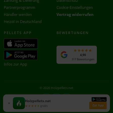
Zahlung & Lieferung
Datenschutz
Partnerprogramm
Cookie-Einstellungen
Händler werden
Vertrag widerrufen
Heizöl in Deutschland
PELLETS APP
BEWERTUNGEN
4,90
317 Bewertungen
Infos zur App
© 2026 Holzpellets.net
Facebook
Instagram
WhatsApp
Holzpellets.net
×
Zur App
★★★★★
★★★★★
gratis