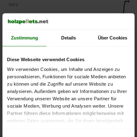
500 €
450 €
400 €
Zustimmung
Details
Über Cookies
350 €
Diese Webseite verwendet Cookies
300 €
Wir verwenden Cookies, um Inhalte und Anzeigen zu
250 €
personalisieren, Funktionen für soziale Medien anbieten
September
Januar
Mai
zu können und die Zugriffe auf unsere Website zu
2025
2026
2026
analysieren. Außerdem geben wir Informationen zu Ihrer
lose Ware
Sackware
Verwendung unserer Website an unsere Partner für
Die aktuelle Preisentwicklung für Holzpellets in Deutschland
soziale Medien, Werbung und Analysen weiter. Unsere
können Sie jederzeit auf unserer
Pelletspreise
-Seite
Partner führen diese Informationen möglicherweise mit
nachvollziehen.
weiteren Daten zusammen, die Sie ihnen bereitgestellt
haben oder die sie im Rahmen Ihrer Nutzung der Dienste
gesammelt haben.