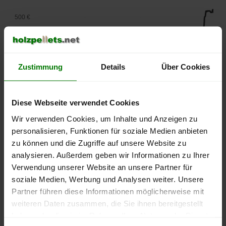
500 €
450 €
400 €
Zustimmung
Details
Über Cookies
350 €
Diese Webseite verwendet Cookies
300 €
Wir verwenden Cookies, um Inhalte und Anzeigen zu
personalisieren, Funktionen für soziale Medien anbieten
250 €
September
Januar
Mai
zu können und die Zugriffe auf unsere Website zu
2025
2026
2026
analysieren. Außerdem geben wir Informationen zu Ihrer
lose Ware
Sackware
Verwendung unserer Website an unsere Partner für
soziale Medien, Werbung und Analysen weiter. Unsere
Die aktuelle Preisentwicklung für Holzpellets in Deutschland
Partner führen diese Informationen möglicherweise mit
können Sie jederzeit auf unserer
Pelletspreise
-Seite
weiteren Daten zusammen, die Sie ihnen bereitgestellt
nachvollziehen.
haben oder die sie im Rahmen Ihrer Nutzung der Dienste