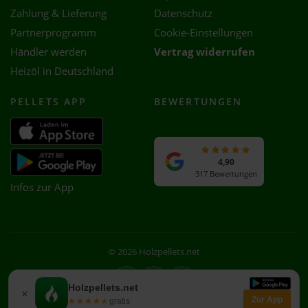
Zahlung & Lieferung
Datenschutz
Partnerprogramm
Cookie-Einstellungen
Händler werden
Vertrag widerrufen
Heizöl in Deutschland
PELLETS APP
BEWERTUNGEN
4,90
317 Bewertungen
Infos zur App
© 2026 Holzpellets.net
Facebook
Instagram
WhatsApp
Holzpellets.net
×
Zur App
★★★★★
★★★★★
gratis