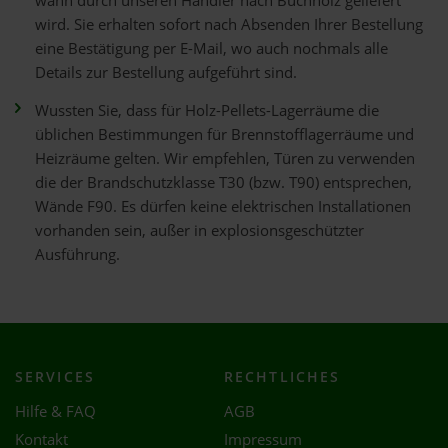
wann durch unseren Händler nach Buchholz geliefert
wird. Sie erhalten sofort nach Absenden Ihrer Bestellung
eine Bestätigung per E-Mail, wo auch nochmals alle
Details zur Bestellung aufgeführt sind.
Wussten Sie, dass für Holz-Pellets-Lagerräume die
üblichen Bestimmungen für Brennstofflagerräume und
Heizräume gelten. Wir empfehlen, Türen zu verwenden
die der Brandschutzklasse T30 (bzw. T90) entsprechen,
Wände F90. Es dürfen keine elektrischen Installationen
vorhanden sein, außer in explosionsgeschützter
Ausführung.
SERVICES
RECHTLICHES
Hilfe & FAQ
AGB
Kontakt
Impressum