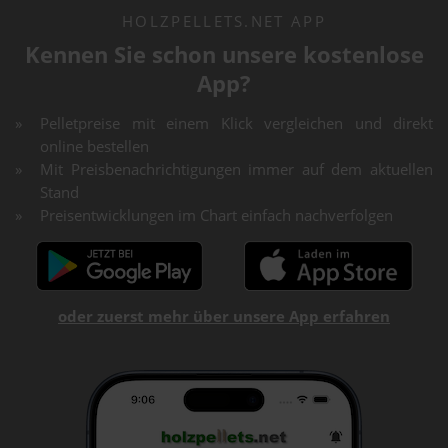
HOLZPELLETS.NET APP
Kennen Sie schon unsere kostenlose
App?
Pelletpreise mit einem Klick vergleichen und direkt
online bestellen
Mit Preisbenachrichtigungen immer auf dem aktuellen
Stand
Preisentwicklungen im Chart einfach nachverfolgen
oder zuerst mehr über unsere App erfahren