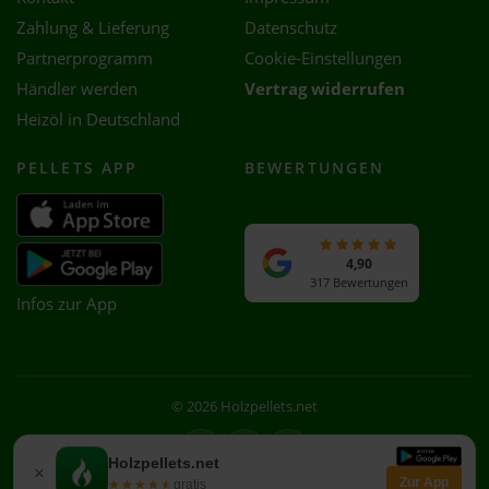
Zahlung & Lieferung
Datenschutz
Partnerprogramm
Cookie-Einstellungen
Händler werden
Vertrag widerrufen
Heizöl in Deutschland
PELLETS APP
BEWERTUNGEN
4,90
317 Bewertungen
Infos zur App
© 2026 Holzpellets.net
Facebook
Instagram
WhatsApp
Holzpellets.net
×
Zur App
★★★★★
★★★★★
gratis