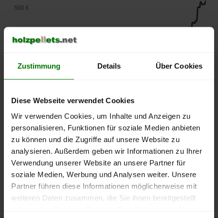
500 €
450 €
400 €
Zustimmung
Details
Über Cookies
350 €
300 €
Diese Webseite verwendet Cookies
Wir verwenden Cookies, um Inhalte und Anzeigen zu
250 €
personalisieren, Funktionen für soziale Medien anbieten
September
Januar
Mai
2025
2026
2026
zu können und die Zugriffe auf unsere Website zu
lose Ware
Sackware
analysieren. Außerdem geben wir Informationen zu Ihrer
Verwendung unserer Website an unsere Partner für
Die aktuelle Preisentwicklung für Holzpellets in Deutschland
soziale Medien, Werbung und Analysen weiter. Unsere
können Sie jederzeit auf unserer
Pelletspreise
-Seite
Partner führen diese Informationen möglicherweise mit
nachvollziehen.
weiteren Daten zusammen, die Sie ihnen bereitgestellt
haben oder die sie im Rahmen Ihrer Nutzung der Dienste