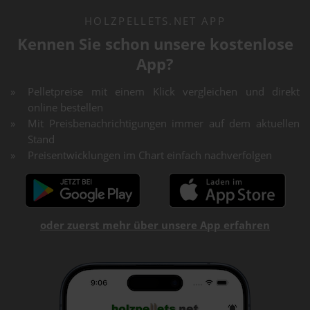
HOLZPELLETS.NET APP
Kennen Sie schon unsere kostenlose
App?
Pelletpreise mit einem Klick vergleichen und direkt
online bestellen
Mit Preisbenachrichtigungen immer auf dem aktuellen
Stand
Preisentwicklungen im Chart einfach nachverfolgen
oder zuerst mehr über unsere App erfahren