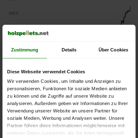
500 €
450 €
400 €
Zustimmung
Details
Über Cookies
350 €
300 €
Diese Webseite verwendet Cookies
Wir verwenden Cookies, um Inhalte und Anzeigen zu
250 €
personalisieren, Funktionen für soziale Medien anbieten
September
Januar
Mai
2025
2026
2026
zu können und die Zugriffe auf unsere Website zu
analysieren. Außerdem geben wir Informationen zu Ihrer
lose Ware
Sackware
Verwendung unserer Website an unsere Partner für
Die aktuelle Preisentwicklung für Holzpellets in Deutschland
soziale Medien, Werbung und Analysen weiter. Unsere
können Sie jederzeit auf unserer
Pelletspreise
-Seite
Partner führen diese Informationen möglicherweise mit
nachvollziehen.
weiteren Daten zusammen, die Sie ihnen bereitgestellt