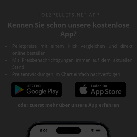
HOLZPELLETS.NET APP
Kennen Sie schon unsere kostenlose
App?
Pelletpreise mit einem Klick vergleichen und direkt
online bestellen
Mit Preisbenachrichtigungen immer auf dem aktuellen
Stand
Preisentwicklungen im Chart einfach nachverfolgen
oder zuerst mehr über unsere App erfahren