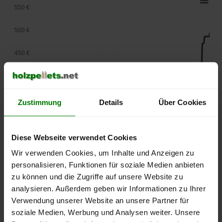
550 €
500 €
450 €
400 €
350 €
Zustimmung
Details
Über Cookies
300 €
Diese Webseite verwendet Cookies
250 €
September
Januar
Mai
Wir verwenden Cookies, um Inhalte und Anzeigen zu
2025
2026
2026
personalisieren, Funktionen für soziale Medien anbieten
lose Ware
Sackware
zu können und die Zugriffe auf unsere Website zu
analysieren. Außerdem geben wir Informationen zu Ihrer
Die aktuelle Preisentwicklung für Holzpellets in Deutschland
Verwendung unserer Website an unsere Partner für
können Sie jederzeit auf unserer
Pelletspreise
-Seite
soziale Medien, Werbung und Analysen weiter. Unsere
nachvollziehen.