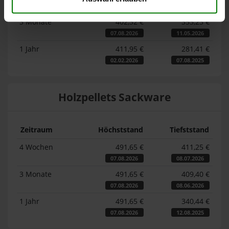
07.08.2026
07.07.2026
3 Monate
402,32 €
353,23 €
07.08.2026
11.05.2026
1 Jahr
411,95 €
281,41 €
02.02.2026
07.08.2025
Holzpellets Sackware
Zeitraum
Höchststand
Tiefststand
4 Wochen
491,65 €
411,25 €
07.08.2026
08.07.2026
3 Monate
491,65 €
409,40 €
07.08.2026
08.06.2026
1 Jahr
491,65 €
340,44 €
07.08.2026
12.08.2025