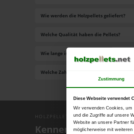
Wie werden die Holzpellets geliefert?
Welche Qualität haben die Pellets?
Wie lange ist die Lieferzeit der Pellets?
Welche Zahlungsarten gibt es?
Zustimmung
Diese Webseite verwendet 
Wir verwenden Cookies, um I
und die Zugriffe auf unsere 
HOLZPELLETS.NET APP
Website an unsere Partner fü
Kennen Sie schon uns
möglicherweise mit weiteren