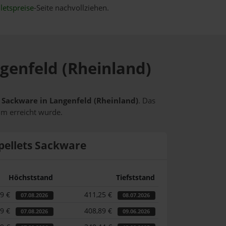
letspreise
-Seite nachvollziehen.
ngenfeld (Rheinland)
s Sackware in Langenfeld (Rheinland)
. Das
um erreicht wurde.
pellets Sackware
Höchststand
Tiefststand
69 €
411,25 €
07.08.2026
08.07.2026
69 €
408,89 €
07.08.2026
09.06.2026