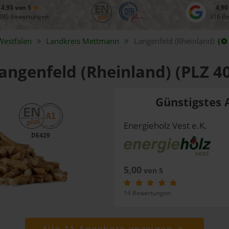
4,93 von 5
4,90
090 Bewertungen
316 B
Westfalen
Landkreis
Mettmann
Langenfeld (Rheinland)
(
Langenfeld (Rheinland) (PLZ 4
Günstigstes 
Energieholz Vest e.K.
DE429
5,00
von 5
14 Bewertungen