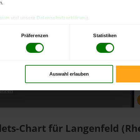
n.
ssum
und unsere
Datenschutzerklärung
.
d direkt online bestellen
m aktuellen Stand
Präferenzen
Statistiken
erfolgen
Auswahl erlauben
fahren
lets-Chart für Langenfeld (Rh