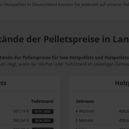
ür Holzpellets in Deutschland können Sie jederzeit auf unserer
Pel
tände der Pelletspreise in La
tände der Pelletspreise für lose Holzpellets und Holzpellet
m zeigt, wann der Höchst- oder Tiefststand im jeweiligen Zeitra
ets
Holz
Tiefststand
Zeitraum
367,19 €
4 Wochen
490,
07.07.2026
365,94 €
3 Monate
490,
18.06.2026