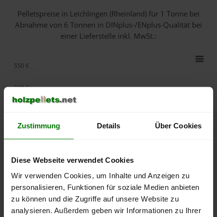
Pelletspreise in Leichlingen (Rheinland) für 1 Tonne bei
Abnahme
von 6 Tonnen
in DINplus-/ENplus-Qualität bei
einer Lieferstelle inkl. MwSt.:
550 €
500 €
450 €
Zustimmung
Details
Über Cookies
400 €
350 €
Diese Webseite verwendet Cookies
Wir verwenden Cookies, um Inhalte und Anzeigen zu
300 €
personalisieren, Funktionen für soziale Medien anbieten
zu können und die Zugriffe auf unsere Website zu
250 €
September
Januar
Mai
analysieren. Außerdem geben wir Informationen zu Ihrer
2025
2026
2026