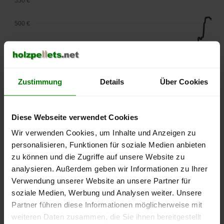
550 €
500 €
450 €
400 €
Zustimmung
Details
Über Cookies
350 €
300 €
Diese Webseite verwendet Cookies
Wir verwenden Cookies, um Inhalte und Anzeigen zu
250 €
personalisieren, Funktionen für soziale Medien anbieten
September
Januar
Mai
2025
2026
2026
zu können und die Zugriffe auf unsere Website zu
analysieren. Außerdem geben wir Informationen zu Ihrer
lose Ware
Sackware
Verwendung unserer Website an unsere Partner für
Die aktuelle Preisentwicklung für Holzpellets in Deutschland
soziale Medien, Werbung und Analysen weiter. Unsere
können Sie jederzeit auf unserer
Pelletspreise
-Seite
Partner führen diese Informationen möglicherweise mit
nachvollziehen.
weiteren Daten zusammen, die Sie ihnen bereitgestellt