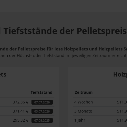
 Tiefststände der Pelletsprei
nde der Pelletspreise für lose Holzpellets und Holzpellets
wann der Höchst- oder Tiefststand im jeweiligen Zeitraum erreich
ets
Holz
Tiefststand
Zeitraum
372,36 €
4 Wochen
511,
07.07.2026
371,41 €
3 Monate
511,
03.07.2026
295,32 €
1 Jahr
511,
07.08.2025