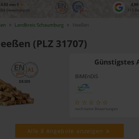
4,93 von 5
4,90
084 Bewertungen
315 B
sen
Landkreis
Schaumburg
Heeßen
Heeßen (PLZ 31707)
Günstigstes 
BiMEnDiS
DE305
noch keine Bewertungen
Alle 8 Angebote anzeigen