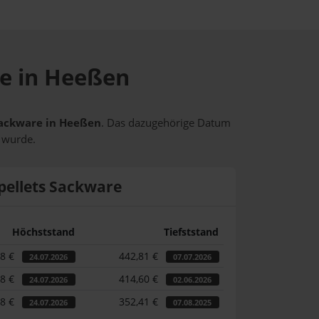
se in Heeßen
 Sackware in Heeßen
. Das dazugehörige Datum
t wurde.
pellets Sackware
Höchststand
Tiefststand
98 €
442,81 €
24.07.2026
07.07.2026
98 €
414,60 €
24.07.2026
02.06.2026
98 €
352,41 €
24.07.2026
07.08.2025