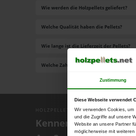
Wie werden die Holzpellets geliefert?
Welche Qualität haben die Pellets?
Wie lange ist die Lieferzeit der Pellets?
Welche Zahlungsarten gibt es?
Zustimmung
Diese Webseite verwendet 
Wir verwenden Cookies, um I
HOLZPELLETS.NET APP
und die Zugriffe auf unsere 
Kennen Sie schon uns
Website an unsere Partner fü
möglicherweise mit weiteren