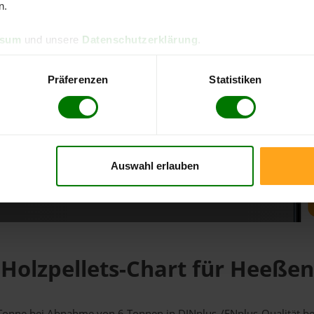
n.
d direkt online bestellen
ssum
und unsere
Datenschutzerklärung
.
m aktuellen Stand
erfolgen
Präferenzen
Statistiken
Auswahl erlauben
fahren
Holzpellets-Chart für Heeßen
1 Tonne bei Abnahme
von 6 Tonnen
in DINplus-/ENplus-Qualität bei 