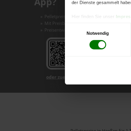
App?
der Dienste gesammelt habe
Pelletpreise mit einem Klick vergleichen un
Hier finden Sie unser
Impre
Mit Preisbenachrichtigungen immer auf de
Einwilligungsauswahl
Preisentwicklungen im Chart einfach nachv
Notwendig
oder zuerst mehr über unsere App er
Pelletspreise in Heeßen für 