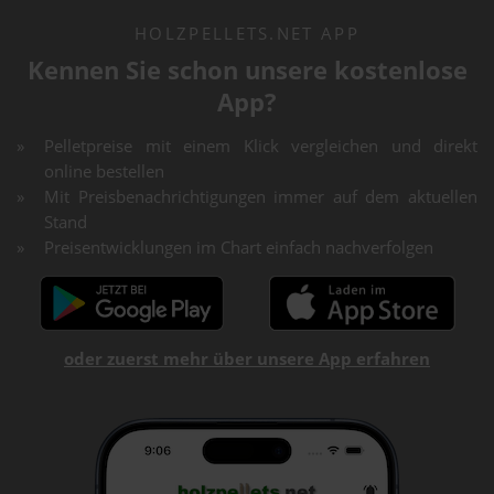
HOLZPELLETS.NET APP
Kennen Sie schon unsere kostenlose
App?
Pelletpreise mit einem Klick vergleichen und direkt
online bestellen
Mit Preisbenachrichtigungen immer auf dem aktuellen
Stand
Preisentwicklungen im Chart einfach nachverfolgen
oder zuerst mehr über unsere App erfahren