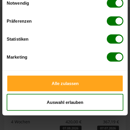
Notwendig
Hier finden Sie unser
Impressum
und unsere
Datenschutzerklärung
.
Präferenzen
Höchst- und Tiefststände der
Pelletspreise in Nettetal
Statistiken
Die Tabellen zeigen die
Höchst- und Tiefststände der
Pelletspreise für lose Holzpellets und Holzpellets
Marketing
Sackware in Nettetal
. Das dazugehörige Datum zeigt,
wann der Höchst- oder Tiefststand im jeweiligen Zeitraum
erreicht wurde.
Alle zulassen
Lose Holzpellets
Auswahl erlauben
Zeitraum
Höchststand
Tiefststand
4 Wochen
420,00 €
367,19 €
07.08.2026
07.07.2026