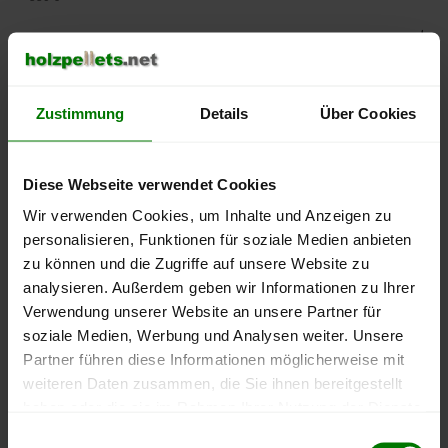
500 €
450 €
Zustimmung
Details
Über Cookies
400 €
350 €
Diese Webseite verwendet Cookies
Wir verwenden Cookies, um Inhalte und Anzeigen zu
300 €
personalisieren, Funktionen für soziale Medien anbieten
zu können und die Zugriffe auf unsere Website zu
250 €
analysieren. Außerdem geben wir Informationen zu Ihrer
September
Januar
Mai
2025
2026
2026
Verwendung unserer Website an unsere Partner für
soziale Medien, Werbung und Analysen weiter. Unsere
lose Ware
Sackware
Partner führen diese Informationen möglicherweise mit
Die aktuelle Preisentwicklung für Holzpellets in Deutschland
weiteren Daten zusammen, die Sie ihnen bereitgestellt
können Sie jederzeit auf unserer
Pelletspreise
-Seite
haben oder die sie im Rahmen Ihrer Nutzung der Dienste
nachvollziehen.
gesammelt haben.
Einwilligungsauswahl