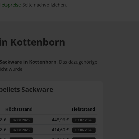
letspreise
-Seite nachvollziehen.
 in Kottenborn
s Sackware in Kottenborn
. Das dazugehörige
icht wurde.
pellets Sackware
Höchststand
Tiefststand
58 €
448,96 €
07.08.2026
07.07.2026
58 €
414,60 €
07.08.2026
02.06.2026