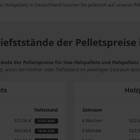
ür Holzpellets in Deutschland können Sie jederzeit auf unserer
Pel
iefststände der Pelletspreise
tände der Pelletspreise für lose Holzpellets und Holzpellet
t, wann der Höchst- oder Tiefststand im jeweiligen Zeitraum erre
ets
Holz
Tiefststand
Zeitraum
372,36 €
4 Wochen
522,
07.07.2026
365,94 €
3 Monate
522,
18.06.2026