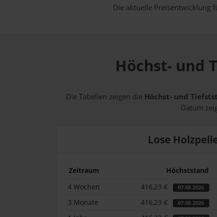
Die aktuelle Preisentwicklung f
Höchst- und T
Die Tabellen zeigen die
Höchst- und Tiefsts
Datum zeig
Lose Holzpell
Zeitraum
Höchststand
4 Wochen
416,23 €
07.08.2026
3 Monate
416,23 €
07.08.2026