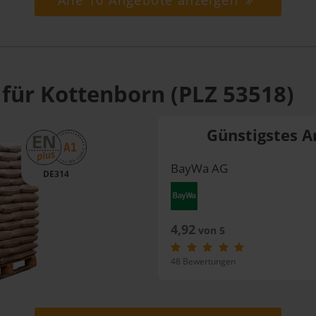
Alle 10 Angebote anzeigen
 für Kottenborn (PLZ 53518)
Günstigstes A
BayWa AG
DE314
4,92
von 5
48 Bewertungen