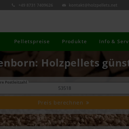
+49 8731 7409626
kontakt@holzpellets.net
Pelletspreise
Produkte
Info & Serv
enborn: Holzpellets güns
re Postleitzahl
Preis berechnen