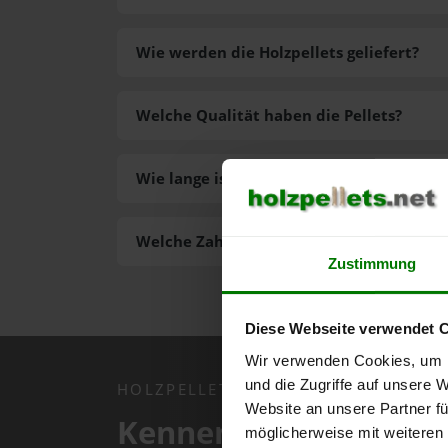
Wie werden die Holzpellets geliefert?
Welche Qualität haben die Pellets?
Wie lange ist die Lieferzeit der Pellets?
Welche Zahlungsarten gibt es?
Zustimmung
Diese Webseite verwendet 
Wir verwenden Cookies, um I
und die Zugriffe auf unsere 
HOLZPELLETS.NET APP
Website an unsere Partner fü
Kennen Sie schon uns
möglicherweise mit weiteren