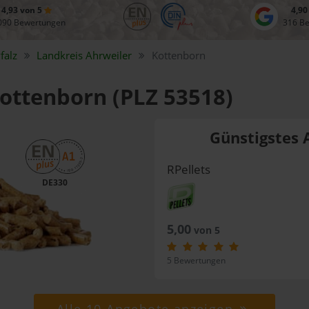
4,93 von 5
4,90
090 Bewertungen
316 B
falz
Landkreis
Ahrweiler
Kottenborn
Kottenborn (PLZ 53518)
Günstigstes 
RPellets
DE330
5,00
von 5
5 Bewertungen