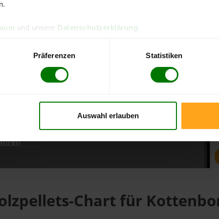
n.
ssum
und unsere
Datenschutzerklärung
.
d direkt online bestellen
m aktuellen Stand
Präferenzen
Statistiken
erfolgen
Auswahl erlauben
fahren
olzpellets-Chart für Kottenbo