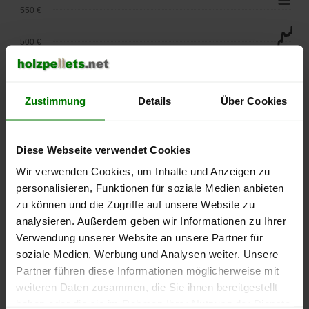
550 €
500 €
450 €
Zustimmung
Details
Über Cookies
400 €
350 €
Diese Webseite verwendet Cookies
300 €
Wir verwenden Cookies, um Inhalte und Anzeigen zu
personalisieren, Funktionen für soziale Medien anbieten
250 €
zu können und die Zugriffe auf unsere Website zu
September
Januar
Mai
analysieren. Außerdem geben wir Informationen zu Ihrer
2025
2026
2026
Verwendung unserer Website an unsere Partner für
lose Ware
Sackware
soziale Medien, Werbung und Analysen weiter. Unsere
Die aktuelle Preisentwicklung für Holzpellets in Deutschland
Partner führen diese Informationen möglicherweise mit
können Sie jederzeit auf unserer
Pelletspreise
-Seite
weiteren Daten zusammen, die Sie ihnen bereitgestellt
nachvollziehen.
haben oder die sie im Rahmen Ihrer Nutzung der Dienste