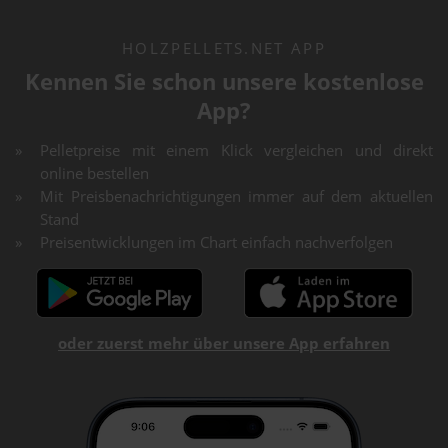
HOLZPELLETS.NET APP
Kennen Sie schon unsere kostenlose
App?
Pelletpreise mit einem Klick vergleichen und direkt
online bestellen
Mit Preisbenachrichtigungen immer auf dem aktuellen
Stand
Preisentwicklungen im Chart einfach nachverfolgen
oder zuerst mehr über unsere App erfahren