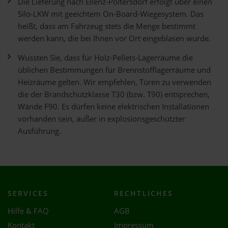
Die Lieferung nach Ellenz-Poltersdorf erfolgt über einen
Silo-LKW mit geeichtem On-Board-Wiegesystem. Das
heißt, dass am Fahrzeug stets die Menge bestimmt
werden kann, die bei Ihnen vor Ort eingeblasen wurde.
Wussten Sie, dass für Holz-Pellets-Lagerräume die
üblichen Bestimmungen für Brennstofflagerräume und
Heizräume gelten. Wir empfehlen, Türen zu verwenden
die der Brandschutzklasse T30 (bzw. T90) entsprechen,
Wände F90. Es dürfen keine elektrischen Installationen
vorhanden sein, außer in explosionsgeschützter
Ausführung.
SERVICES
RECHTLICHES
Hilfe & FAQ
AGB
Kontakt
Impressum