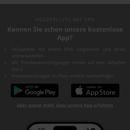
HOLZPELLETS.NET APP
Kennen Sie schon unsere kostenlose
App?
Pelletpreise mit einem Klick vergleichen und direkt
online bestellen
Mit Preisbenachrichtigungen immer auf dem aktuellen
Stand
Preisentwicklungen im Chart einfach nachverfolgen
oder zuerst mehr über unsere App erfahren