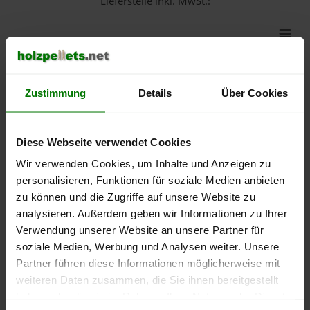
Lieferstelle inkl. MwSt.:
550 €
500 €
Zustimmung
Details
Über Cookies
450 €
400 €
Diese Webseite verwendet Cookies
Wir verwenden Cookies, um Inhalte und Anzeigen zu
350 €
personalisieren, Funktionen für soziale Medien anbieten
zu können und die Zugriffe auf unsere Website zu
300 €
analysieren. Außerdem geben wir Informationen zu Ihrer
Verwendung unserer Website an unsere Partner für
250 €
September
Januar
Mai
soziale Medien, Werbung und Analysen weiter. Unsere
2025
2026
2026
Partner führen diese Informationen möglicherweise mit
lose Ware
Sackware
weiteren Daten zusammen, die Sie ihnen bereitgestellt
haben oder die sie im Rahmen Ihrer Nutzung der Dienste
Die aktuelle Preisentwicklung für Holzpellets in Deutschland