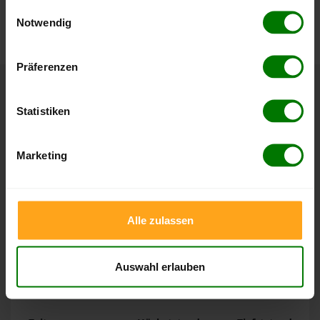
gesammelt haben.
Einwilligungsauswahl
können Sie jederzeit auf unserer
Pelletspreise
-Seite
Notwendig
nachvollziehen.
Hier finden Sie unser
Impressum
und unsere
Datenschutzerklärung
.
Präferenzen
Höchst- und Tiefststände der
Statistiken
Pelletspreise in Ellenz-Poltersdorf
Marketing
Die Tabellen zeigen die
Höchst- und Tiefststände der
Pelletspreise für lose Holzpellets und Holzpellets
Sackware in Ellenz-Poltersdorf
. Das dazugehörige Datum
zeigt, wann der Höchst- oder Tiefststand im jeweiligen
Alle zulassen
Zeitraum erreicht wurde.
Auswahl erlauben
Lose Holzpellets