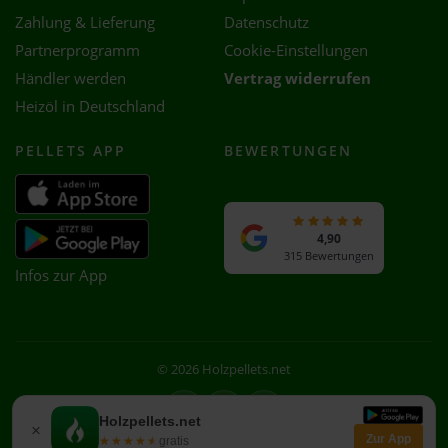
Zahlung & Lieferung
Datenschutz
Partnerprogramm
Cookie-Einstellungen
Händler werden
Vertrag widerrufen
Heizöl in Deutschland
PELLETS APP
BEWERTUNGEN
4,90
315 Bewertungen
Infos zur App
© 2026 Holzpellets.net
Facebook
Instagram
WhatsApp
Holzpellets.net
×
Zur App
★★★★★
★★★★★
gratis