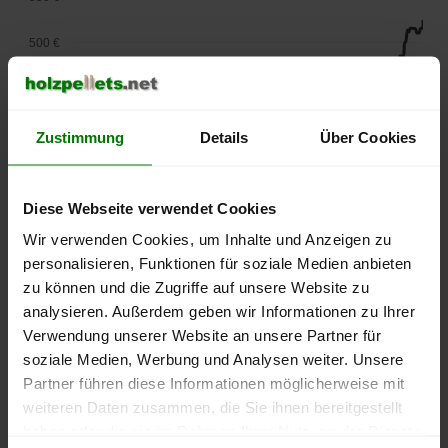
500 €
450 €
400 €
Zustimmung
Details
Über Cookies
350 €
Diese Webseite verwendet Cookies
300 €
Wir verwenden Cookies, um Inhalte und Anzeigen zu
personalisieren, Funktionen für soziale Medien anbieten
250 €
zu können und die Zugriffe auf unsere Website zu
September
Januar
Mai
2025
2026
2026
analysieren. Außerdem geben wir Informationen zu Ihrer
Verwendung unserer Website an unsere Partner für
lose Ware
Sackware
soziale Medien, Werbung und Analysen weiter. Unsere
Die aktuelle Preisentwicklung für Holzpellets in Deutschland
Partner führen diese Informationen möglicherweise mit
können Sie jederzeit auf unserer
Pelletspreise
-Seite
weiteren Daten zusammen, die Sie ihnen bereitgestellt
nachvollziehen.
haben oder die sie im Rahmen Ihrer Nutzung der Dienste