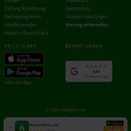
Kontakt
Impressum
Zahlung & Lieferung
Datenschutz
Partnerprogramm
Cookie-Einstellungen
Händler werden
Vertrag widerrufen
Heizöl in Deutschland
PELLETS APP
BEWERTUNGEN
4,90
317 Bewertungen
Infos zur App
© 2026 Holzpellets.net
Facebook
Instagram
WhatsApp
Holzpellets.net
×
Zur App
★★★★★
★★★★★
gratis