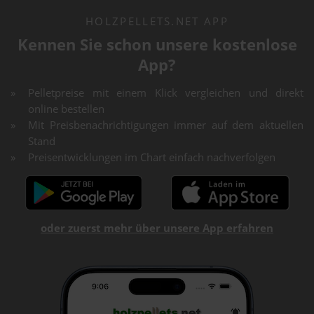
HOLZPELLETS.NET APP
Kennen Sie schon unsere kostenlose
App?
Pelletpreise mit einem Klick vergleichen und direkt
online bestellen
Mit Preisbenachrichtigungen immer auf dem aktuellen
Stand
Preisentwicklungen im Chart einfach nachverfolgen
oder zuerst mehr über unsere App erfahren