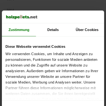
500 €
450 €
Zustimmung
Details
Über Cookies
400 €
350 €
Diese Webseite verwendet Cookies
Wir verwenden Cookies, um Inhalte und Anzeigen zu
300 €
personalisieren, Funktionen für soziale Medien anbieten
250 €
zu können und die Zugriffe auf unsere Website zu
September
Januar
Mai
analysieren. Außerdem geben wir Informationen zu Ihrer
2025
2026
2026
Verwendung unserer Website an unsere Partner für
lose Ware
Sackware
soziale Medien, Werbung und Analysen weiter. Unsere
Die aktuelle Preisentwicklung für Holzpellets in Deutschland
Partner führen diese Informationen möglicherweise mit
können Sie jederzeit auf unserer
Pelletspreise
-Seite
weiteren Daten zusammen, die Sie ihnen bereitgestellt
nachvollziehen.
haben oder die sie im Rahmen Ihrer Nutzung der Dienste
gesammelt haben.