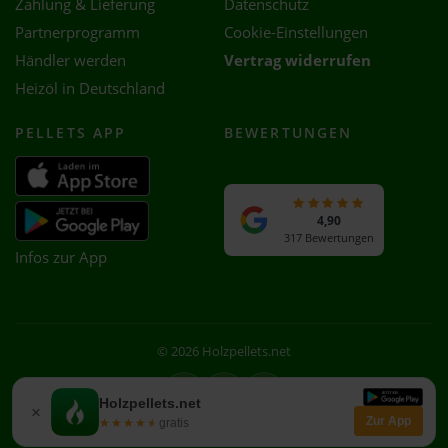
Zahlung & Lieferung
Datenschutz
Partnerprogramm
Cookie-Einstellungen
Händler werden
Vertrag widerrufen
Heizöl in Deutschland
PELLETS APP
BEWERTUNGEN
4,90
317 Bewertungen
Infos zur App
© 2026 Holzpellets.net
Facebook
Instagram
WhatsApp
Holzpellets.net
×
Zur App
★★★★★
★★★★★
gratis