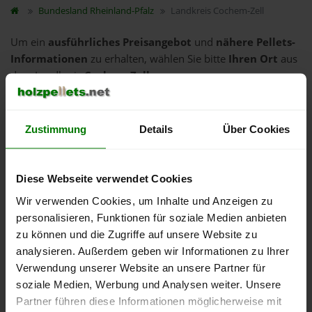
Bundesland
Rheinland-Pfalz
Landkreis Cochem-Zell
Um ein
ausführliches Preisangebot
und
nähere Pellets-
Informationen
zu erhalten, wählen Sie bitte
Ihren Ort
aus
dem Landkreis
Cochem-Zell
aus.
Alf
Alflen
Zustimmung
Details
Über Cookies
Bad Bertrich
Binningen
Diese Webseite verwendet Cookies
Blankenrath
Wir verwenden Cookies, um Inhalte und Anzeigen zu
Briedel
personalisieren, Funktionen für soziale Medien anbieten
Brieden
zu können und die Zugriffe auf unsere Website zu
analysieren. Außerdem geben wir Informationen zu Ihrer
Briedern
Verwendung unserer Website an unsere Partner für
Büchel
soziale Medien, Werbung und Analysen weiter. Unsere
Dohr
Partner führen diese Informationen möglicherweise mit