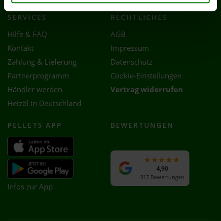
SERVICES
RECHTLICHES
Hilfe & FAQ
AGB
Kontakt
Impressum
Zahlung & Lieferung
Datenschutz
Partnerprogramm
Cookie-Einstellungen
Händler werden
Vertrag widerrufen
Heizöl in Deutschland
PELLETS APP
BEWERTUNGEN
4,90
317 Bewertungen
Infos zur App