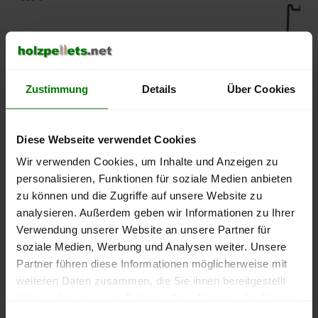
450 €
400 €
Zustimmung
Details
Über Cookies
350 €
Diese Webseite verwendet Cookies
300 €
Wir verwenden Cookies, um Inhalte und Anzeigen zu
personalisieren, Funktionen für soziale Medien anbieten
250 €
zu können und die Zugriffe auf unsere Website zu
September
Januar
Mai
analysieren. Außerdem geben wir Informationen zu Ihrer
2025
2026
2026
Verwendung unserer Website an unsere Partner für
lose Ware
Sackware
soziale Medien, Werbung und Analysen weiter. Unsere
Die aktuelle Preisentwicklung für Holzpellets in Deutschland
Partner führen diese Informationen möglicherweise mit
können Sie jederzeit auf unserer
Pelletspreise
-Seite
weiteren Daten zusammen, die Sie ihnen bereitgestellt
nachvollziehen.
haben oder die sie im Rahmen Ihrer Nutzung der Dienste
gesammelt haben.