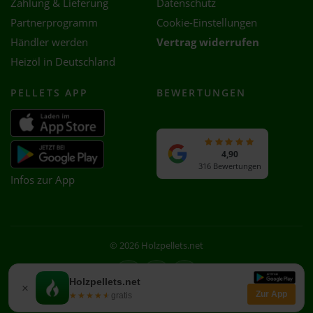
Zahlung & Lieferung
Datenschutz
Partnerprogramm
Cookie-Einstellungen
Händler werden
Vertrag widerrufen
Heizöl in Deutschland
PELLETS APP
BEWERTUNGEN
4,90
316 Bewertungen
Infos zur App
© 2026 Holzpellets.net
Facebook
Instagram
WhatsApp
Holzpellets.net
×
Zur App
★★★★★
★★★★★
gratis