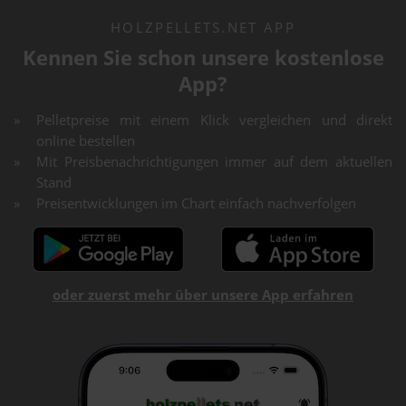
HOLZPELLETS.NET APP
Kennen Sie schon unsere kostenlose
App?
Pelletpreise mit einem Klick vergleichen und direkt
online bestellen
Mit Preisbenachrichtigungen immer auf dem aktuellen
Stand
Preisentwicklungen im Chart einfach nachverfolgen
oder zuerst mehr über unsere App erfahren