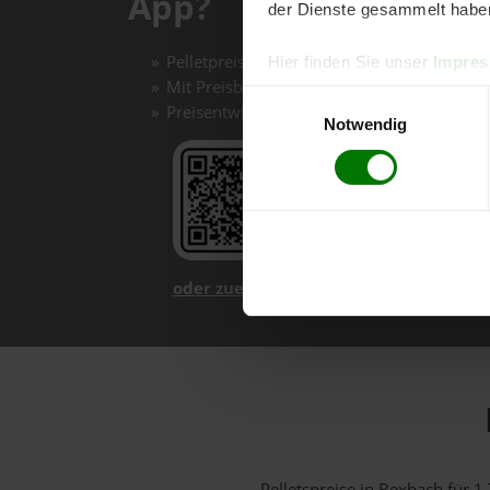
App?
der Dienste gesammelt habe
Pelletpreise mit einem Klick vergleichen un
Hier finden Sie unser
Impre
Mit Preisbenachrichtigungen immer auf de
Einwilligungsauswahl
Preisentwicklungen im Chart einfach nachv
Notwendig
oder zuerst mehr über unsere App er
Pelletspreise in Bexbach für