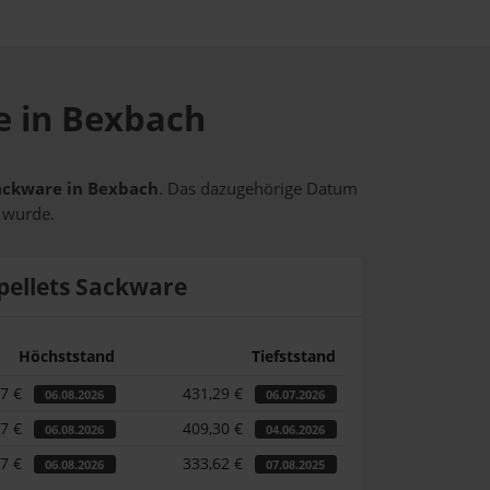
se in Bexbach
Sackware in Bexbach
. Das dazugehörige Datum
t wurde.
pellets Sackware
Höchststand
Tiefststand
77 €
431,29 €
06.08.2026
06.07.2026
77 €
409,30 €
06.08.2026
04.06.2026
77 €
333,62 €
06.08.2026
07.08.2025