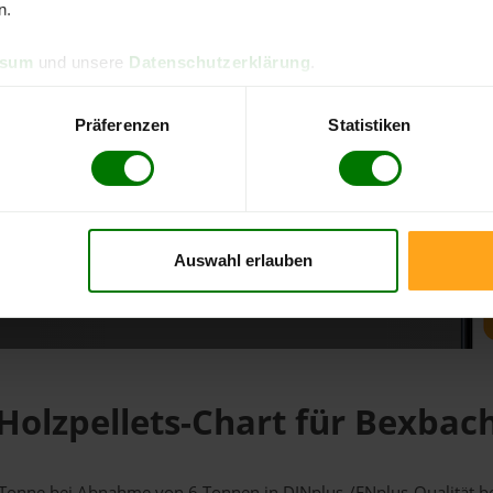
n.
d direkt online bestellen
ssum
und unsere
Datenschutzerklärung
.
m aktuellen Stand
erfolgen
Präferenzen
Statistiken
Auswahl erlauben
fahren
Holzpellets-Chart für Bexbac
 1 Tonne bei Abnahme
von 6 Tonnen
in DINplus-/ENplus-Qualität bei