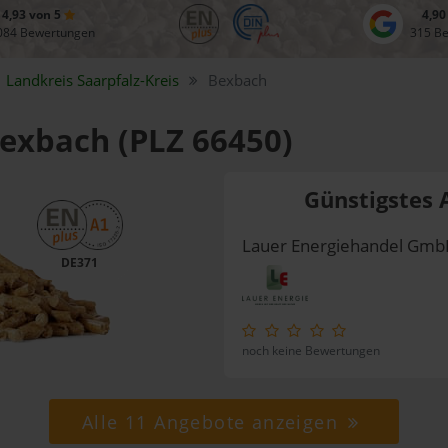
4,93 von 5
4,90
084 Bewertungen
315 B
Landkreis
Saarpfalz-Kreis
Bexbach
Bexbach (PLZ 66450)
Günstigstes 
Lauer Energiehandel Gm
DE371
noch keine Bewertungen
Alle 11 Angebote anzeigen