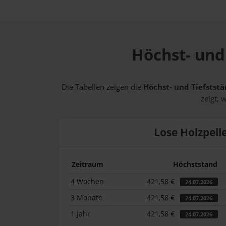
Höchst- und 
Die Tabellen zeigen die
Höchst- und Tiefststä
zeigt, 
Lose Holzpell
Zeitraum
Höchststand
4 Wochen
421,58 €
24.07.2026
3 Monate
421,58 €
24.07.2026
1 Jahr
421,58 €
24.07.2026