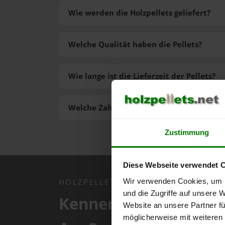
Wie werden die Holzpellets geliefert?
Welche Qualität haben die Pellets?
Wie lange ist die Lieferzeit der Pellets?
Welche Zahlungsarten gibt es?
Zustimmung
Diese Webseite verwendet 
Wir verwenden Cookies, um I
HOLZPELLETS.NET APP
und die Zugriffe auf unsere 
Kennen Sie schon uns
Website an unsere Partner fü
möglicherweise mit weiteren