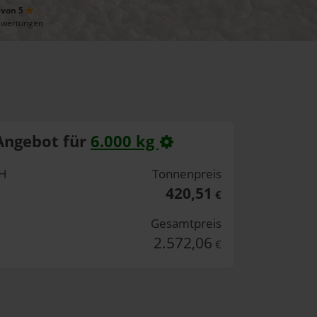
 von 5
ewertungen
Angebot für
6.000 kg
bH
Tonnenpreis
420,51
€
Gesamtpreis
2.572,06
€