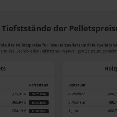
Tiefststände der Pelletsprei
nde der Pelletspreise für lose Holzpellets und Holzpellets 
wann der Höchst- oder Tiefststand im jeweiligen Zeitraum erreich
ets
Holz
Tiefststand
Zeitraum
375,01 €
4 Wochen
488,
08.07.2026
365,94 €
3 Monate
488,
18.06.2026
284,19 €
1 Jahr
488,
11.08.2025