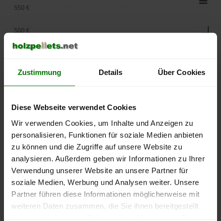
550 €
500 €
450 €
Zustimmung
Details
Über Cookies
400 €
350 €
Diese Webseite verwendet Cookies
300 €
Wir verwenden Cookies, um Inhalte und Anzeigen zu
personalisieren, Funktionen für soziale Medien anbieten
250 €
zu können und die Zugriffe auf unsere Website zu
September
Januar
Mai
analysieren. Außerdem geben wir Informationen zu Ihrer
2025
2026
2026
Verwendung unserer Website an unsere Partner für
lose Ware
Sackware
soziale Medien, Werbung und Analysen weiter. Unsere
Die aktuelle Preisentwicklung für Holzpellets in Deutschland
Partner führen diese Informationen möglicherweise mit
können Sie jederzeit auf unserer
Pelletspreise
-Seite
weiteren Daten zusammen, die Sie ihnen bereitgestellt
nachvollziehen.
haben oder die sie im Rahmen Ihrer Nutzung der Dienste