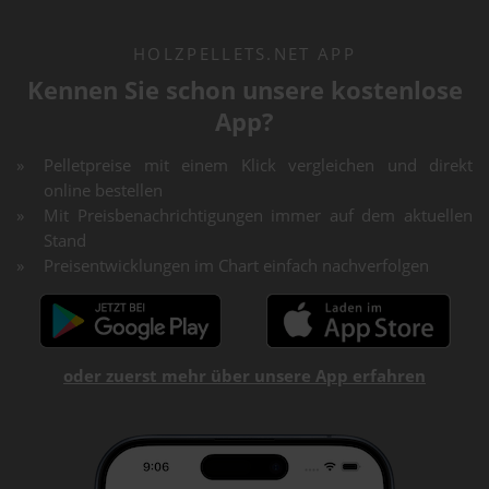
HOLZPELLETS.NET APP
Kennen Sie schon unsere kostenlose
App?
Pelletpreise mit einem Klick vergleichen und direkt
online bestellen
Mit Preisbenachrichtigungen immer auf dem aktuellen
Stand
Preisentwicklungen im Chart einfach nachverfolgen
oder zuerst mehr über unsere App erfahren