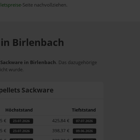
letspreise
-Seite nachvollziehen.
 in Birlenbach
s Sackware in Birlenbach
. Das dazugehörige
icht wurde.
pellets Sackware
Höchststand
Tiefststand
55 €
425,84 €
23.07.2026
07.07.2026
55 €
398,37 €
23.07.2026
09.06.2026