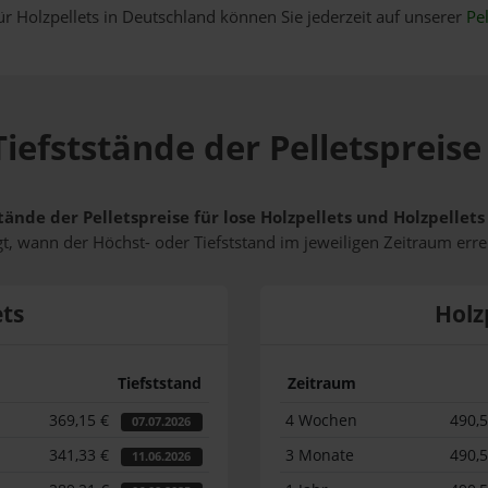
ür Holzpellets in Deutschland können Sie jederzeit auf unserer
Pel
iefststände der Pelletspreise
tände der Pelletspreise für lose Holzpellets und Holzpellet
t, wann der Höchst- oder Tiefststand im jeweiligen Zeitraum erre
ets
Holz
Tiefststand
Zeitraum
369,15 €
4 Wochen
490,
07.07.2026
341,33 €
3 Monate
490,
11.06.2026