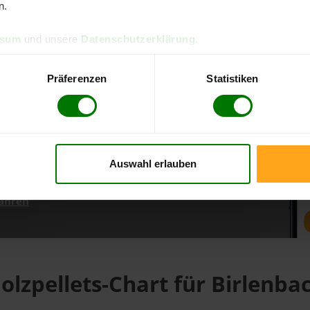
n.
ssum
und unsere
Datenschutzerklärung
.
d direkt online bestellen
m aktuellen Stand
Präferenzen
Statistiken
erfolgen
Auswahl erlauben
fahren
olzpellets-Chart für Birlenba