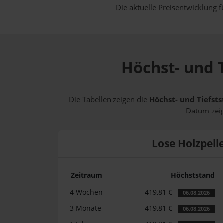
Die aktuelle Preisentwicklung f
Höchst- und T
Die Tabellen zeigen die
Höchst- und Tiefsts
Datum zeig
Lose Holzpell
Zeitraum
Höchststand
4 Wochen
419,81 €
06.08.2026
3 Monate
419,81 €
06.08.2026