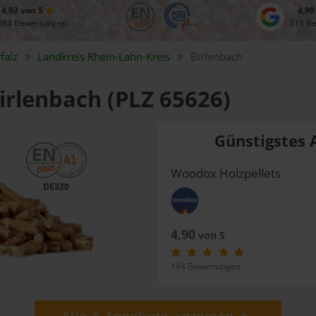
4,93 von 5
4,90
084 Bewertungen
315 B
falz
Landkreis
Rhein-Lahn-Kreis
Birlenbach
Birlenbach (PLZ 65626)
Günstigstes 
Woodox Holzpellets
DE320
4,90
von 5
194 Bewertungen