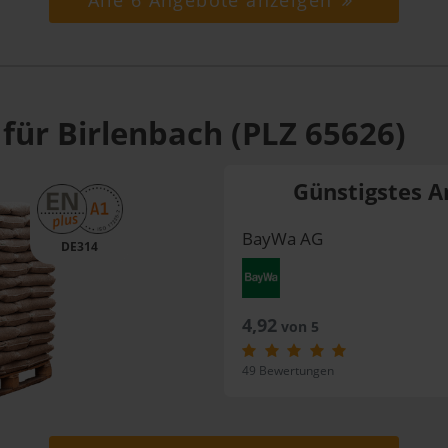
Alle 6 Angebote anzeigen
für Birlenbach (PLZ 65626)
Günstigstes A
BayWa AG
DE314
4,92
von 5
49 Bewertungen