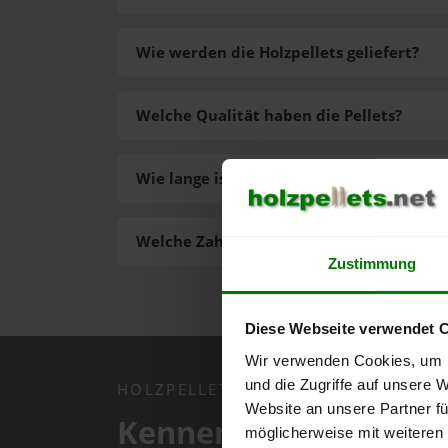
Wie werden die Holzpellets geliefert?
Welche Qualität haben die Pellets?
Wie lange ist die Lieferzeit der Pellets?
Welche Zahlungsarten gibt es?
Zustimmung
Diese Webseite verwendet 
Wir verwenden Cookies, um I
und die Zugriffe auf unsere 
HOLZPELLETS.NET APP
Website an unsere Partner fü
Kennen Sie schon uns
möglicherweise mit weiteren