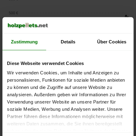
500 €
450 €
400 €
Zustimmung
Details
Über Cookies
350 €
Diese Webseite verwendet Cookies
300 €
Wir verwenden Cookies, um Inhalte und Anzeigen zu
personalisieren, Funktionen für soziale Medien anbieten
250 €
zu können und die Zugriffe auf unsere Website zu
September
Januar
Mai
2025
2026
2026
analysieren. Außerdem geben wir Informationen zu Ihrer
Verwendung unserer Website an unsere Partner für
lose Ware
Sackware
soziale Medien, Werbung und Analysen weiter. Unsere
Die aktuelle Preisentwicklung für Holzpellets in Deutschland
Partner führen diese Informationen möglicherweise mit
können Sie jederzeit auf unserer
Pelletspreise
-Seite
weiteren Daten zusammen, die Sie ihnen bereitgestellt
nachvollziehen.
haben oder die sie im Rahmen Ihrer Nutzung der Dienste