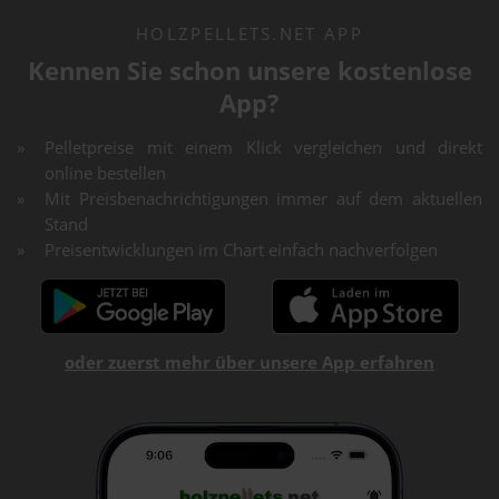
HOLZPELLETS.NET APP
Kennen Sie schon unsere kostenlose
App?
Pelletpreise mit einem Klick vergleichen und direkt
online bestellen
Mit Preisbenachrichtigungen immer auf dem aktuellen
Stand
Preisentwicklungen im Chart einfach nachverfolgen
oder zuerst mehr über unsere App erfahren