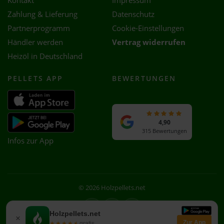
Kontakt
Impressum
Zahlung & Lieferung
Datenschutz
Partnerprogramm
Cookie-Einstellungen
Händler werden
Vertrag widerrufen
Heizöl in Deutschland
PELLETS APP
BEWERTUNGEN
4,90
315 Bewertungen
Infos zur App
© 2026 Holzpellets.net
Facebook
Instagram
WhatsApp
Holzpellets.net
×
Zur App
★★★★★
★★★★★
gratis