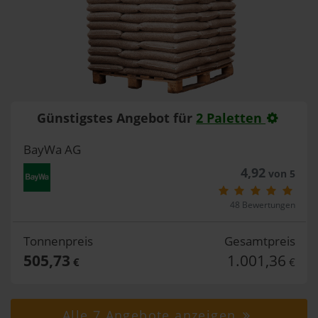
Günstigstes Angebot für
2 Paletten
BayWa AG
4,92
von 5
48 Bewertungen
Tonnenpreis
Gesamtpreis
505,73
1.001,36
€
€
Alle 7 Angebote anzeigen