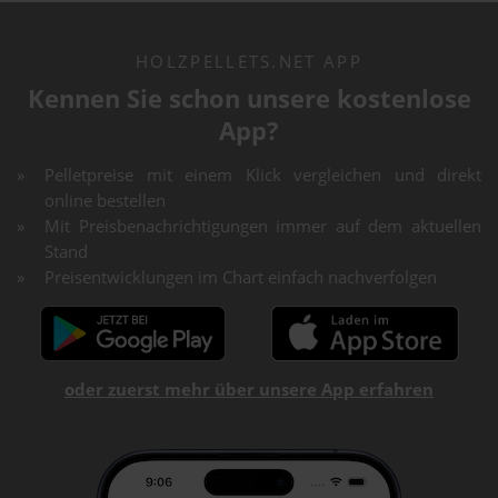
HOLZPELLETS.NET APP
Kennen Sie schon unsere kostenlose
App?
Pelletpreise mit einem Klick vergleichen und direkt
online bestellen
Mit Preisbenachrichtigungen immer auf dem aktuellen
Stand
Preisentwicklungen im Chart einfach nachverfolgen
oder zuerst mehr über unsere App erfahren