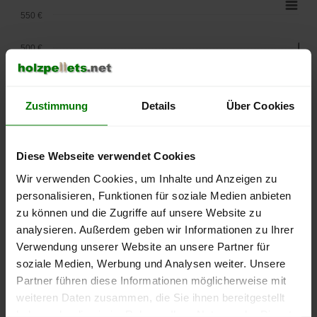
550 €
500 €
450 €
Zustimmung
Details
Über Cookies
400 €
350 €
Diese Webseite verwendet Cookies
Wir verwenden Cookies, um Inhalte und Anzeigen zu
300 €
personalisieren, Funktionen für soziale Medien anbieten
250 €
zu können und die Zugriffe auf unsere Website zu
September
Januar
Mai
analysieren. Außerdem geben wir Informationen zu Ihrer
2025
2026
2026
Verwendung unserer Website an unsere Partner für
lose Ware
Sackware
soziale Medien, Werbung und Analysen weiter. Unsere
Die aktuelle Preisentwicklung für Holzpellets in Deutschland
Partner führen diese Informationen möglicherweise mit
können Sie jederzeit auf unserer
Pelletspreise
-Seite
weiteren Daten zusammen, die Sie ihnen bereitgestellt
nachvollziehen.
haben oder die sie im Rahmen Ihrer Nutzung der Dienste