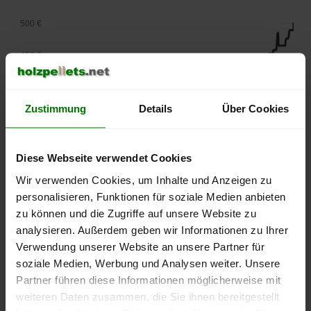
500 €
450 €
400 €
Zustimmung
Details
Über Cookies
350 €
300 €
Diese Webseite verwendet Cookies
Wir verwenden Cookies, um Inhalte und Anzeigen zu
250 €
September
Januar
Mai
personalisieren, Funktionen für soziale Medien anbieten
2025
2026
2026
zu können und die Zugriffe auf unsere Website zu
lose Ware
Sackware
analysieren. Außerdem geben wir Informationen zu Ihrer
Verwendung unserer Website an unsere Partner für
Die aktuelle Preisentwicklung für Holzpellets in Deutschland
soziale Medien, Werbung und Analysen weiter. Unsere
können Sie jederzeit auf unserer
Pelletspreise
-Seite
Partner führen diese Informationen möglicherweise mit
nachvollziehen.
weiteren Daten zusammen, die Sie ihnen bereitgestellt