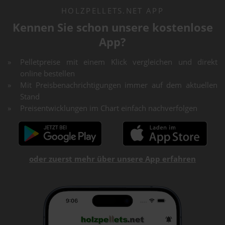
HOLZPELLETS.NET APP
Kennen Sie schon unsere kostenlose
App?
Pelletpreise mit einem Klick vergleichen und direkt
online bestellen
Mit Preisbenachrichtigungen immer auf dem aktuellen
Stand
Preisentwicklungen im Chart einfach nachverfolgen
oder zuerst mehr über unsere App erfahren