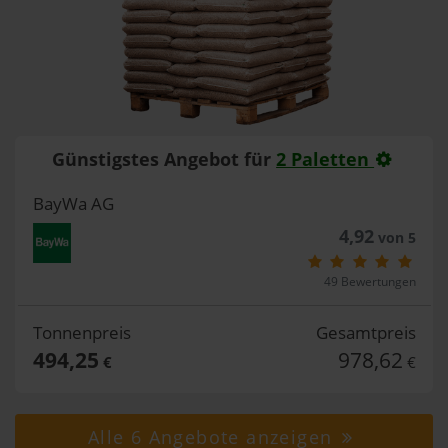
Günstigstes Angebot für
2 Paletten
BayWa AG
4,92
von 5
49 Bewertungen
Tonnenpreis
Gesamtpreis
494,25
978,62
€
€
Alle 6 Angebote anzeigen