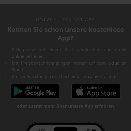
HOLZPELLETS.NET APP
Kennen Sie schon unsere kostenlose
App?
Pelletpreise mit einem Klick vergleichen und direkt
online bestellen
Mit Preisbenachrichtigungen immer auf dem aktuellen
Stand
Preisentwicklungen im Chart einfach nachverfolgen
oder zuerst mehr über unsere App erfahren