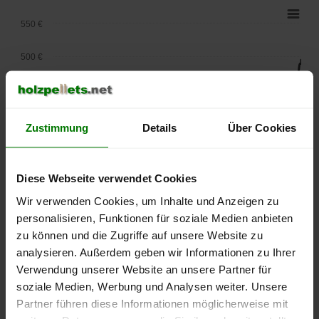
550 €
500 €
450 €
400 €
Zustimmung
Details
Über Cookies
350 €
Diese Webseite verwendet Cookies
300 €
Wir verwenden Cookies, um Inhalte und Anzeigen zu
personalisieren, Funktionen für soziale Medien anbieten
250 €
September
Januar
Mai
zu können und die Zugriffe auf unsere Website zu
2025
2026
2026
analysieren. Außerdem geben wir Informationen zu Ihrer
lose Ware
Sackware
Verwendung unserer Website an unsere Partner für
soziale Medien, Werbung und Analysen weiter. Unsere
Die aktuelle Preisentwicklung für Holzpellets in Deutschland
Partner führen diese Informationen möglicherweise mit
können Sie jederzeit auf unserer
Pelletspreise
-Seite