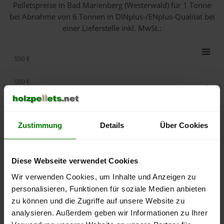
Pelletspreise in Bad Marienberg (Westerwald) für 1 Tonne
bei Abnahme
von 6 Tonnen
in DINplus-/ENplus-Qualität bei
einer Lieferstelle inkl. MwSt.:
550 €
500 €
450 €
Zustimmung
Details
Über Cookies
400 €
350 €
Diese Webseite verwendet Cookies
300 €
Wir verwenden Cookies, um Inhalte und Anzeigen zu
personalisieren, Funktionen für soziale Medien anbieten
250 €
zu können und die Zugriffe auf unsere Website zu
September
Januar
Mai
analysieren. Außerdem geben wir Informationen zu Ihrer
2025
2026
2026