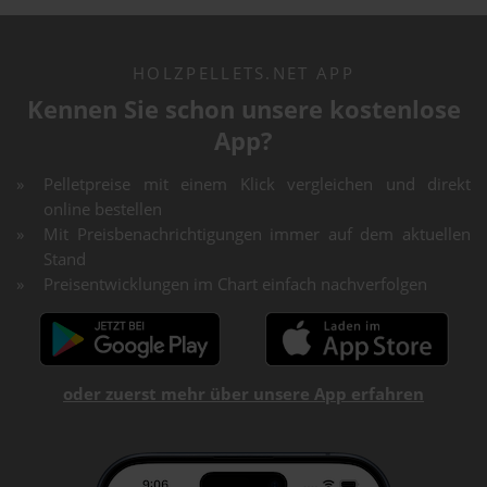
HOLZPELLETS.NET APP
Kennen Sie schon unsere kostenlose
App?
Pelletpreise mit einem Klick vergleichen und direkt
online bestellen
Mit Preisbenachrichtigungen immer auf dem aktuellen
Stand
Preisentwicklungen im Chart einfach nachverfolgen
oder zuerst mehr über unsere App erfahren