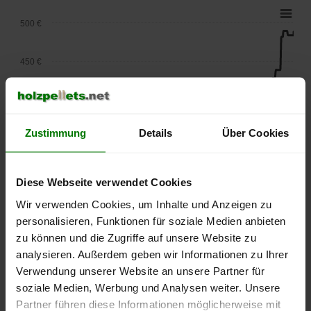
500 €
450 €
400 €
Zustimmung
Details
Über Cookies
350 €
300 €
Diese Webseite verwendet Cookies
Wir verwenden Cookies, um Inhalte und Anzeigen zu
250 €
personalisieren, Funktionen für soziale Medien anbieten
September
Januar
Mai
2025
2026
2026
zu können und die Zugriffe auf unsere Website zu
analysieren. Außerdem geben wir Informationen zu Ihrer
lose Ware
Sackware
Verwendung unserer Website an unsere Partner für
Die aktuelle Preisentwicklung für Holzpellets in Deutschland
soziale Medien, Werbung und Analysen weiter. Unsere
können Sie jederzeit auf unserer
Pelletspreise
-Seite
Partner führen diese Informationen möglicherweise mit