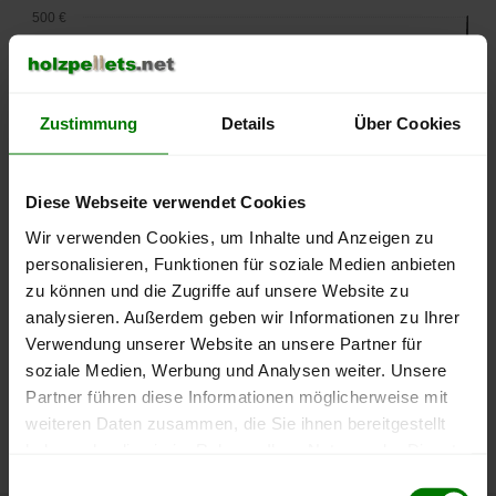
500 €
450 €
400 €
Zustimmung
Details
Über Cookies
350 €
Diese Webseite verwendet Cookies
300 €
Wir verwenden Cookies, um Inhalte und Anzeigen zu
personalisieren, Funktionen für soziale Medien anbieten
250 €
zu können und die Zugriffe auf unsere Website zu
September
Januar
Mai
2025
2026
2026
analysieren. Außerdem geben wir Informationen zu Ihrer
lose Ware
Sackware
Verwendung unserer Website an unsere Partner für
soziale Medien, Werbung und Analysen weiter. Unsere
Die aktuelle Preisentwicklung für Holzpellets in Deutschland
Partner führen diese Informationen möglicherweise mit
können Sie jederzeit auf unserer
Pelletspreise
-Seite
weiteren Daten zusammen, die Sie ihnen bereitgestellt
nachvollziehen.
haben oder die sie im Rahmen Ihrer Nutzung der Dienste
gesammelt haben.
Einwilligungsauswahl