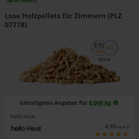
(
Ort ändern)
Lose Holzpellets für Zimmern (PLZ
07778)
DE314
Günstigstes Angebot für
6.000 kg
hello:Heat
4,93
von 5