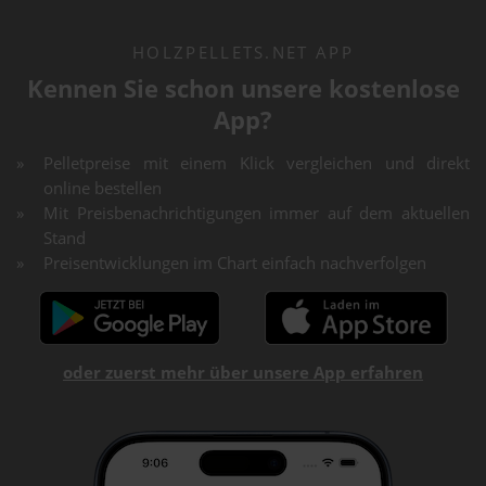
HOLZPELLETS.NET APP
Kennen Sie schon unsere kostenlose
App?
Pelletpreise mit einem Klick vergleichen und direkt
online bestellen
Mit Preisbenachrichtigungen immer auf dem aktuellen
Stand
Preisentwicklungen im Chart einfach nachverfolgen
oder zuerst mehr über unsere App erfahren