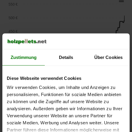
550 €
500 €
450 €
400 €
Zustimmung
Details
Über Cookies
350 €
300 €
Diese Webseite verwendet Cookies
250 €
Wir verwenden Cookies, um Inhalte und Anzeigen zu
September
Januar
Mai
personalisieren, Funktionen für soziale Medien anbieten
2025
2026
2026
zu können und die Zugriffe auf unsere Website zu
lose Ware
Sackware
analysieren. Außerdem geben wir Informationen zu Ihrer
Die aktuelle Preisentwicklung für Holzpellets in Deutschland
Verwendung unserer Website an unsere Partner für
können Sie jederzeit auf unserer
Pelletspreise
-Seite
soziale Medien, Werbung und Analysen weiter. Unsere
nachvollziehen.
Partner führen diese Informationen möglicherweise mit