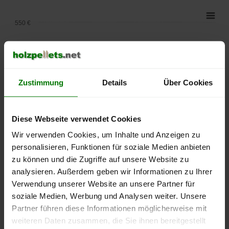
550 €
500 €
450 €
Zustimmung
Details
Über Cookies
400 €
350 €
Diese Webseite verwendet Cookies
Wir verwenden Cookies, um Inhalte und Anzeigen zu
300 €
personalisieren, Funktionen für soziale Medien anbieten
zu können und die Zugriffe auf unsere Website zu
250 €
analysieren. Außerdem geben wir Informationen zu Ihrer
September
Januar
Mai
2025
2026
2026
Verwendung unserer Website an unsere Partner für
soziale Medien, Werbung und Analysen weiter. Unsere
lose Ware
Sackware
Partner führen diese Informationen möglicherweise mit
Die aktuelle Preisentwicklung für Holzpellets in Deutschland
weiteren Daten zusammen, die Sie ihnen bereitgestellt
können Sie jederzeit auf unserer
Pelletspreise
-Seite