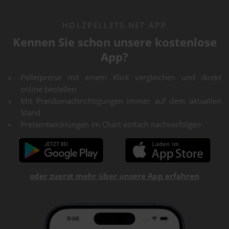
HOLZPELLETS.NET APP
Kennen Sie schon unsere kostenlose
App?
Pelletpreise mit einem Klick vergleichen und direkt
online bestellen
Mit Preisbenachrichtigungen immer auf dem aktuellen
Stand
Preisentwicklungen im Chart einfach nachverfolgen
oder zuerst mehr über unsere App erfahren