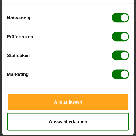
haben oder die sie im Rahmen Ihrer Nutzung der Dienste
nachvollziehen.
gesammelt haben.
Einwilligungsauswahl
Notwendig
Hier finden Sie unser
Impressum
und unsere
Datenschutzerklärung
.
Präferenzen
Höchst- und Tiefststände der
Pelletspreise in Schmölln-Putzkau
Statistiken
Die Tabellen zeigen die
Höchst- und Tiefststände der
Pelletspreise für lose Holzpellets und Holzpellets
Marketing
Sackware in Schmölln-Putzkau
. Das dazugehörige Datum
zeigt, wann der Höchst- oder Tiefststand im jeweiligen
Zeitraum erreicht wurde.
Alle zulassen
Lose Holzpellets
Auswahl erlauben
Zeitraum
Höchststand
Tiefststand