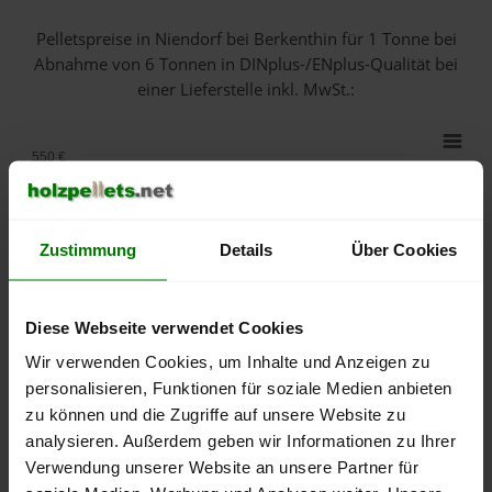
Pelletspreise in Niendorf bei Berkenthin für 1 Tonne bei
Abnahme
von 6 Tonnen
in DINplus-/ENplus-Qualität bei
einer Lieferstelle inkl. MwSt.:
550 €
500 €
Zustimmung
Details
Über Cookies
450 €
400 €
Diese Webseite verwendet Cookies
350 €
Wir verwenden Cookies, um Inhalte und Anzeigen zu
personalisieren, Funktionen für soziale Medien anbieten
300 €
zu können und die Zugriffe auf unsere Website zu
analysieren. Außerdem geben wir Informationen zu Ihrer
250 €
Verwendung unserer Website an unsere Partner für
September
Januar
Mai