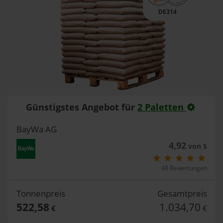
DE314
Günstigstes Angebot für
2 Paletten
BayWa AG
4,92
von 5
48 Bewertungen
Tonnenpreis
Gesamtpreis
522,58
1.034,70
€
€