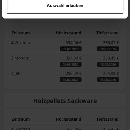
Auswahl erlauben
Lose Holzpellets
Zeitraum
Höchststand
Tiefststand
4 Wochen
394,94 €
363,37 €
09.08.2026
10.07.2026
3 Monate
394,94 €
358,45 €
09.08.2026
12.05.2026
1 Jahr
398,04 €
274,99 €
16.02.2026
15.08.2025
Holzpellets Sackware
Zeitraum
Höchststand
Tiefststand
4 Wochen
522,58 €
455,42 €