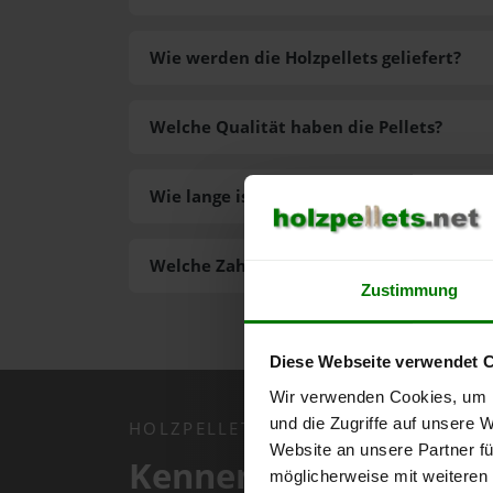
Wie werden die Holzpellets geliefert?
Welche Qualität haben die Pellets?
Wie lange ist die Lieferzeit der Pellets?
Welche Zahlungsarten gibt es?
Zustimmung
Diese Webseite verwendet 
Wir verwenden Cookies, um I
und die Zugriffe auf unsere 
HOLZPELLETS.NET APP
Website an unsere Partner fü
Kennen Sie schon uns
möglicherweise mit weiteren