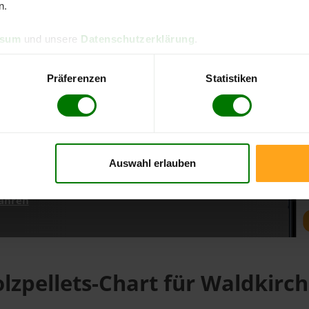
n.
ssum
und unsere
Datenschutzerklärung
.
d direkt online bestellen
m aktuellen Stand
Präferenzen
Statistiken
erfolgen
Auswahl erlauben
fahren
lzpellets-Chart für Waldkirc