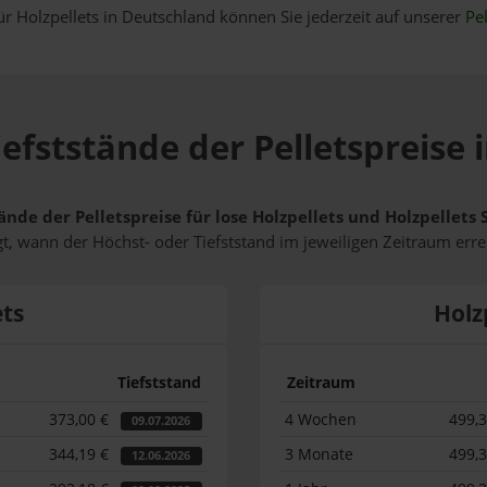
ür Holzpellets in Deutschland können Sie jederzeit auf unserer
Pel
efststände der Pelletspreise
ände der Pelletspreise für lose Holzpellets und Holzpellet
t, wann der Höchst- oder Tiefststand im jeweiligen Zeitraum erre
ets
Holz
Tiefststand
Zeitraum
373,00 €
4 Wochen
499,
09.07.2026
344,19 €
3 Monate
499,
12.06.2026