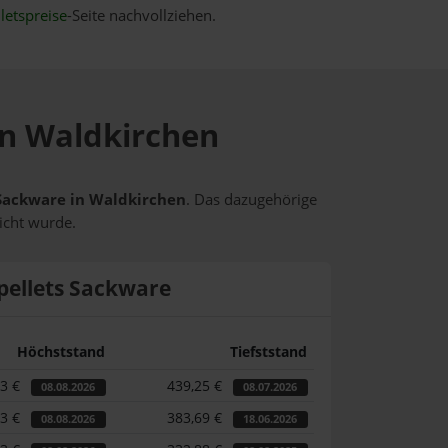
letspreise
-Seite nachvollziehen.
 in Waldkirchen
s Sackware in Waldkirchen
. Das dazugehörige
icht wurde.
pellets Sackware
Höchststand
Tiefststand
33 €
439,25 €
08.08.2026
08.07.2026
33 €
383,69 €
08.08.2026
18.06.2026