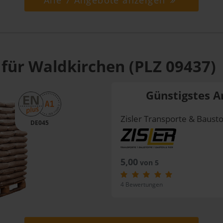
Alle 7 Angebote anzeigen
 für Waldkirchen (PLZ 09437)
Günstigstes A
Zisler Transporte & Bausto
DE045
5,00
von 5
4 Bewertungen