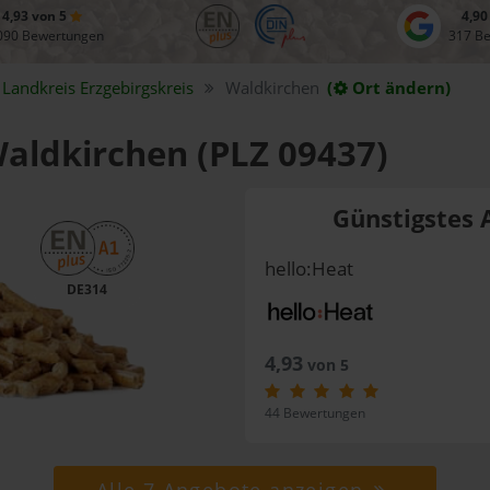
4,93 von 5
4,90
090 Bewertungen
317 B
Landkreis
Erzgebirgskreis
Waldkirchen
(
Ort ändern)
Waldkirchen (PLZ 09437)
Günstigstes 
hello:Heat
DE314
4,93
von 5
44 Bewertungen