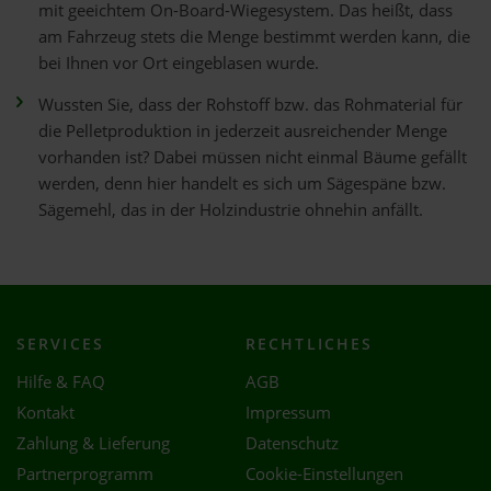
mit geeichtem On-Board-Wiegesystem. Das heißt, dass
am Fahrzeug stets die Menge bestimmt werden kann, die
bei Ihnen vor Ort eingeblasen wurde.
Wussten Sie, dass der Rohstoff bzw. das Rohmaterial für
die Pelletproduktion in jederzeit ausreichender Menge
vorhanden ist? Dabei müssen nicht einmal Bäume gefällt
werden, denn hier handelt es sich um Sägespäne bzw.
Sägemehl, das in der Holzindustrie ohnehin anfällt.
SERVICES
RECHTLICHES
Hilfe & FAQ
AGB
Kontakt
Impressum
Zahlung & Lieferung
Datenschutz
Partnerprogramm
Cookie-Einstellungen