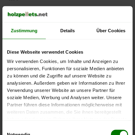
500 €
450 €
Zustimmung
Details
Über Cookies
400 €
Diese Webseite verwendet Cookies
350 €
Wir verwenden Cookies, um Inhalte und Anzeigen zu
personalisieren, Funktionen für soziale Medien anbieten
300 €
zu können und die Zugriffe auf unsere Website zu
250 €
analysieren. Außerdem geben wir Informationen zu Ihrer
September
Januar
Mai
Verwendung unserer Website an unsere Partner für
2025
2026
2026
soziale Medien, Werbung und Analysen weiter. Unsere
lose Ware
Sackware
Partner führen diese Informationen möglicherweise mit
Die aktuelle Preisentwicklung für Holzpellets in Deutschland
weiteren Daten zusammen, die Sie ihnen bereitgestellt
können Sie jederzeit auf unserer
Pelletspreise
-Seite
haben oder die sie im Rahmen Ihrer Nutzung der Dienste
nachvollziehen.
gesammelt haben.
Einwilligungsauswahl
Notwendig