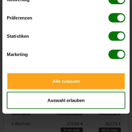
Hier finden Sie unser
Impressum
und unsere
Datenschutzerklärung
.
Präferenzen
Höchst- und Tiefststände der
Pelletspreise in Gehlberg
Statistiken
Die Tabellen zeigen die
Höchst- und Tiefststände der
Marketing
Pelletspreise für lose Holzpellets und Holzpellets
Sackware in Gehlberg
. Das dazugehörige Datum zeigt,
wann der Höchst- oder Tiefststand im jeweiligen Zeitraum
erreicht wurde.
Alle zulassen
Lose Holzpellets
Auswahl erlauben
Zeitraum
Höchststand
Tiefststand
4 Wochen
410,88 €
362,73 €
07.08.2026
08.07.2026