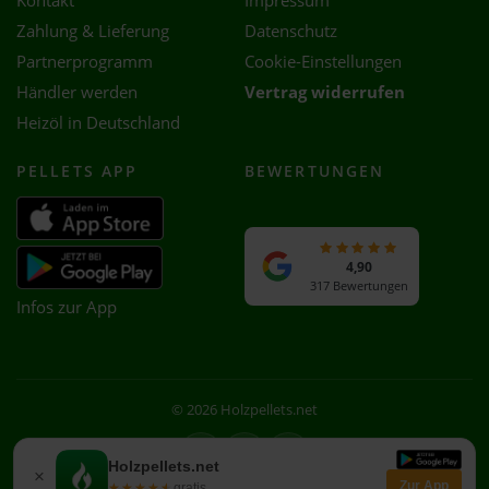
Kontakt
Impressum
Zahlung & Lieferung
Datenschutz
Partnerprogramm
Cookie-Einstellungen
Händler werden
Vertrag widerrufen
Heizöl in Deutschland
PELLETS APP
BEWERTUNGEN
4,90
317 Bewertungen
Infos zur App
© 2026 Holzpellets.net
Facebook
Instagram
WhatsApp
Holzpellets.net
×
Zur App
★★★★★
★★★★★
gratis