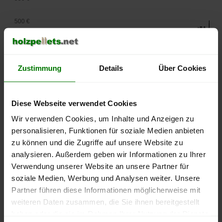
500 €
450 €
400 €
Zustimmung
Details
Über Cookies
350 €
Diese Webseite verwendet Cookies
300 €
Wir verwenden Cookies, um Inhalte und Anzeigen zu
personalisieren, Funktionen für soziale Medien anbieten
250 €
zu können und die Zugriffe auf unsere Website zu
September
Januar
Mai
2025
2026
2026
analysieren. Außerdem geben wir Informationen zu Ihrer
Verwendung unserer Website an unsere Partner für
lose Ware
Sackware
soziale Medien, Werbung und Analysen weiter. Unsere
Die aktuelle Preisentwicklung für Holzpellets in Deutschland
Partner führen diese Informationen möglicherweise mit
können Sie jederzeit auf unserer
Pelletspreise
-Seite
weiteren Daten zusammen, die Sie ihnen bereitgestellt
nachvollziehen.
haben oder die sie im Rahmen Ihrer Nutzung der Dienste