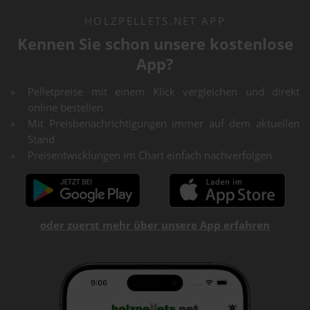
HOLZPELLETS.NET APP
Kennen Sie schon unsere kostenlose
App?
Pelletpreise mit einem Klick vergleichen und direkt
online bestellen
Mit Preisbenachrichtigungen immer auf dem aktuellen
Stand
Preisentwicklungen im Chart einfach nachverfolgen
oder zuerst mehr über unsere App erfahren