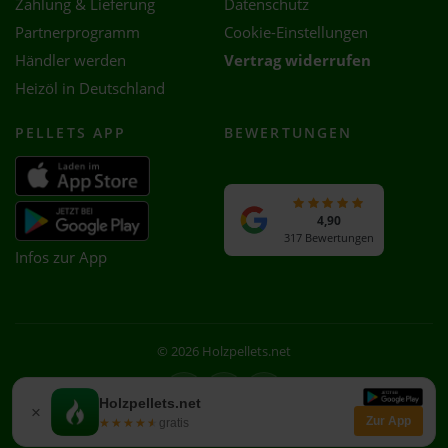
Zahlung & Lieferung
Datenschutz
Partnerprogramm
Cookie-Einstellungen
Händler werden
Vertrag widerrufen
Heizöl in Deutschland
PELLETS APP
BEWERTUNGEN
4,90
317 Bewertungen
Infos zur App
© 2026 Holzpellets.net
Facebook
Instagram
WhatsApp
Holzpellets.net
×
Zur App
★★★★★
★★★★★
gratis