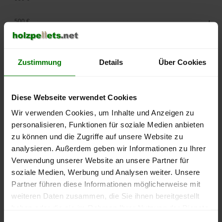
500 €
450 €
Zustimmung
Details
Über Cookies
400 €
350 €
Diese Webseite verwendet Cookies
Wir verwenden Cookies, um Inhalte und Anzeigen zu
300 €
personalisieren, Funktionen für soziale Medien anbieten
250 €
zu können und die Zugriffe auf unsere Website zu
September
Januar
Mai
analysieren. Außerdem geben wir Informationen zu Ihrer
2025
2026
2026
Verwendung unserer Website an unsere Partner für
lose Ware
Sackware
soziale Medien, Werbung und Analysen weiter. Unsere
Die aktuelle Preisentwicklung für Holzpellets in Deutschland
Partner führen diese Informationen möglicherweise mit
können Sie jederzeit auf unserer
Pelletspreise
-Seite
weiteren Daten zusammen, die Sie ihnen bereitgestellt
nachvollziehen.
haben oder die sie im Rahmen Ihrer Nutzung der Dienste
gesammelt haben.