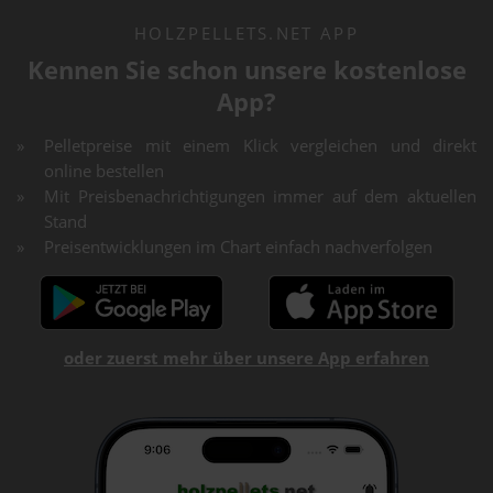
HOLZPELLETS.NET APP
Kennen Sie schon unsere kostenlose
App?
Pelletpreise mit einem Klick vergleichen und direkt
online bestellen
Mit Preisbenachrichtigungen immer auf dem aktuellen
Stand
Preisentwicklungen im Chart einfach nachverfolgen
oder zuerst mehr über unsere App erfahren