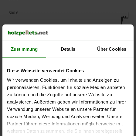
500 €
450 €
400 €
Zustimmung
Details
Über Cookies
350 €
300 €
Diese Webseite verwendet Cookies
Wir verwenden Cookies, um Inhalte und Anzeigen zu
250 €
personalisieren, Funktionen für soziale Medien anbieten
September
Januar
Mai
2025
2026
2026
zu können und die Zugriffe auf unsere Website zu
analysieren. Außerdem geben wir Informationen zu Ihrer
lose Ware
Sackware
Verwendung unserer Website an unsere Partner für
Die aktuelle Preisentwicklung für Holzpellets in Deutschland
soziale Medien, Werbung und Analysen weiter. Unsere
können Sie jederzeit auf unserer
Pelletspreise
-Seite
Partner führen diese Informationen möglicherweise mit
nachvollziehen.
weiteren Daten zusammen, die Sie ihnen bereitgestellt