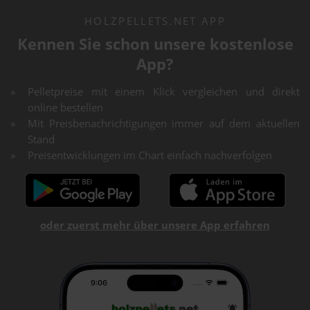
HOLZPELLETS.NET APP
Kennen Sie schon unsere kostenlose
App?
Pelletpreise mit einem Klick vergleichen und direkt
online bestellen
Mit Preisbenachrichtigungen immer auf dem aktuellen
Stand
Preisentwicklungen im Chart einfach nachverfolgen
oder zuerst mehr über unsere App erfahren