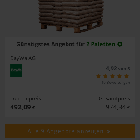
Günstigstes Angebot für
2 Paletten
BayWa AG
4,92
von 5
49 Bewertungen
Tonnenpreis
Gesamtpreis
492,09
974,34
€
€
Alle 9 Angebote anzeigen