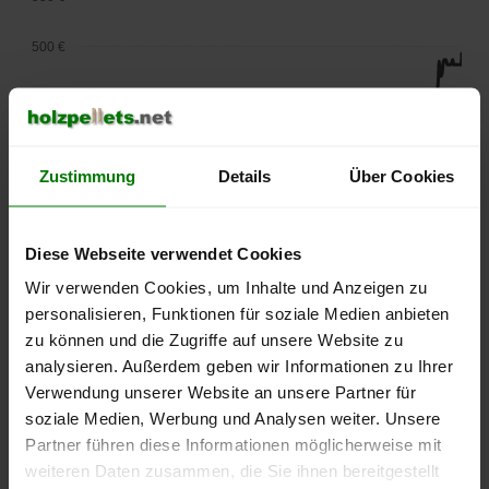
500 €
450 €
400 €
Zustimmung
Details
Über Cookies
350 €
300 €
Diese Webseite verwendet Cookies
Wir verwenden Cookies, um Inhalte und Anzeigen zu
250 €
personalisieren, Funktionen für soziale Medien anbieten
September
Januar
Mai
2025
2026
2026
zu können und die Zugriffe auf unsere Website zu
analysieren. Außerdem geben wir Informationen zu Ihrer
lose Ware
Sackware
Verwendung unserer Website an unsere Partner für
Die aktuelle Preisentwicklung für Holzpellets in Deutschland
soziale Medien, Werbung und Analysen weiter. Unsere
können Sie jederzeit auf unserer
Pelletspreise
-Seite
Partner führen diese Informationen möglicherweise mit
nachvollziehen.
weiteren Daten zusammen, die Sie ihnen bereitgestellt