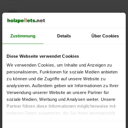
500 €
450 €
Zustimmung
Details
Über Cookies
400 €
350 €
Diese Webseite verwendet Cookies
Wir verwenden Cookies, um Inhalte und Anzeigen zu
300 €
personalisieren, Funktionen für soziale Medien anbieten
250 €
zu können und die Zugriffe auf unsere Website zu
September
Januar
Mai
analysieren. Außerdem geben wir Informationen zu Ihrer
2025
2026
2026
Verwendung unserer Website an unsere Partner für
lose Ware
Sackware
soziale Medien, Werbung und Analysen weiter. Unsere
Die aktuelle Preisentwicklung für Holzpellets in Deutschland
Partner führen diese Informationen möglicherweise mit
können Sie jederzeit auf unserer
Pelletspreise
-Seite
weiteren Daten zusammen, die Sie ihnen bereitgestellt
nachvollziehen.
haben oder die sie im Rahmen Ihrer Nutzung der Dienste
gesammelt haben.