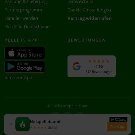
Zahlung & Lieferung
Datenschutz
Partnerprogramm
Cookie-Einstellungen
Händler werden
Vertrag widerrufen
Heizöl in Deutschland
PELLETS APP
BEWERTUNGEN
4,90
317 Bewertungen
Infos zur App
© 2026 Holzpellets.net
Facebook
Instagram
WhatsApp
Holzpellets.net
×
Zur App
★★★★★
★★★★★
gratis