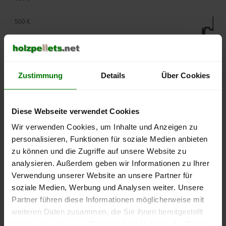
500 €
450 €
400 €
Zustimmung
Details
Über Cookies
350 €
Diese Webseite verwendet Cookies
300 €
Wir verwenden Cookies, um Inhalte und Anzeigen zu
250 €
personalisieren, Funktionen für soziale Medien anbieten
September
Januar
Mai
zu können und die Zugriffe auf unsere Website zu
2025
2026
2026
analysieren. Außerdem geben wir Informationen zu Ihrer
lose Ware
Sackware
Verwendung unserer Website an unsere Partner für
Die aktuelle Preisentwicklung für Holzpellets in Deutschland
soziale Medien, Werbung und Analysen weiter. Unsere
können Sie jederzeit auf unserer
Pelletspreise
-Seite
Partner führen diese Informationen möglicherweise mit
nachvollziehen.
weiteren Daten zusammen, die Sie ihnen bereitgestellt
haben oder die sie im Rahmen Ihrer Nutzung der Dienste