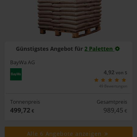
Günstigstes Angebot für
2 Paletten
BayWa AG
4,92
von 5
49 Bewertungen
Tonnenpreis
Gesamtpreis
499,72
989,45
€
€
Alle 6 Angebote anzeigen