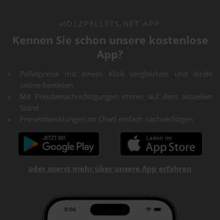
HOLZPELLETS.NET APP
Kennen Sie schon unsere kostenlose
App?
Pelletpreise mit einem Klick vergleichen und direkt
online bestellen
Mit Preisbenachrichtigungen immer auf dem aktuellen
Stand
Preisentwicklungen im Chart einfach nachverfolgen
oder zuerst mehr über unsere App erfahren