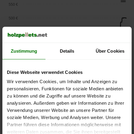
550 €
500 €
450 €
400 €
Zustimmung
Details
Über Cookies
350 €
Diese Webseite verwendet Cookies
300 €
Wir verwenden Cookies, um Inhalte und Anzeigen zu
250 €
personalisieren, Funktionen für soziale Medien anbieten
September
Januar
Mai
zu können und die Zugriffe auf unsere Website zu
2025
2026
2026
analysieren. Außerdem geben wir Informationen zu Ihrer
lose Ware
Sackware
Verwendung unserer Website an unsere Partner für
Die aktuelle Preisentwicklung für Holzpellets in Deutschland
soziale Medien, Werbung und Analysen weiter. Unsere
können Sie jederzeit auf unserer
Pelletspreise
-Seite
Partner führen diese Informationen möglicherweise mit
nachvollziehen.
weiteren Daten zusammen, die Sie ihnen bereitgestellt