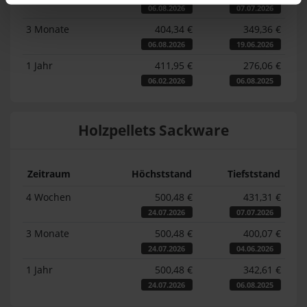
06.08.2026
07.07.2026
3 Monate
404,34 €
349,36 €
06.08.2026
19.06.2026
1 Jahr
411,95 €
276,06 €
06.02.2026
06.08.2025
Holzpellets Sackware
Zeitraum
Höchststand
Tiefststand
4 Wochen
500,48 €
431,31 €
24.07.2026
07.07.2026
3 Monate
500,48 €
400,07 €
24.07.2026
04.06.2026
1 Jahr
500,48 €
342,61 €
24.07.2026
06.08.2025