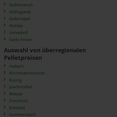
Südermarsch
Hollingstedt
Süderstapel
Wohlde
Uelvesbüll
Sankt Annen
Auswahl von überregionalen
Pelletpreisen
Haibach
Kirchendemenreuth
Kissing
Joachimsthal
Wetzlar
Dreschvitz
Bielefeld
Gummersbach