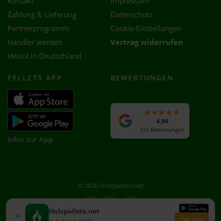
Kontakt
Impressum
Zahlung & Lieferung
Datenschutz
Partnerprogramm
Cookie-Einstellungen
Händler werden
Vertrag widerrufen
Heizöl in Deutschland
PELLETS APP
BEWERTUNGEN
4,90
315 Bewertungen
Infos zur App
© 2026 Holzpellets.net
Facebook
Instagram
WhatsApp
Holzpellets.net
×
Zur App
★★★★★
★★★★★
gratis