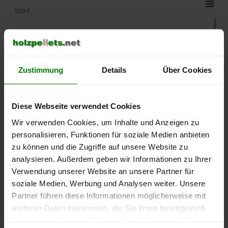
500 €
450 €
400 €
Zustimmung
Details
Über Cookies
350 €
Diese Webseite verwendet Cookies
Wir verwenden Cookies, um Inhalte und Anzeigen zu
300 €
personalisieren, Funktionen für soziale Medien anbieten
zu können und die Zugriffe auf unsere Website zu
250 €
analysieren. Außerdem geben wir Informationen zu Ihrer
September
Januar
Mai
2025
2026
2026
Verwendung unserer Website an unsere Partner für
soziale Medien, Werbung und Analysen weiter. Unsere
lose Ware
Sackware
Partner führen diese Informationen möglicherweise mit
Die aktuelle Preisentwicklung für Holzpellets in Deutschland
weiteren Daten zusammen, die Sie ihnen bereitgestellt
können Sie jederzeit auf unserer
Pelletspreise
-Seite
haben oder die sie im Rahmen Ihrer Nutzung der Dienste
nachvollziehen.