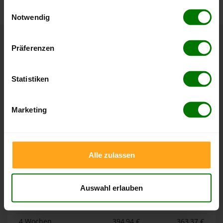
gesammelt haben.
Einwilligungsauswahl
Notwendig
Hier finden Sie unser
Impressum
und unsere
Datenschutzerklärung
.
Präferenzen
Höchst- und Tiefststände der
Pelletspreise in Oldersbek
Statistiken
Die Tabellen zeigen die
Höchst- und Tiefststände der
Pelletspreise für lose Holzpellets und Holzpellets
Marketing
Sackware in Oldersbek
. Das dazugehörige Datum zeigt,
wann der Höchst- oder Tiefststand im jeweiligen Zeitraum
erreicht wurde.
Alle zulassen
Lose Holzpellets
Auswahl erlauben
Zeitraum
Höchststand
Tiefststand
4 Wochen
394,94 €
363,37 €