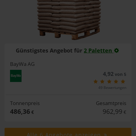
Günstigstes Angebot für
2 Paletten
BayWa AG
4,92
von 5
49 Bewertungen
Tonnenpreis
Gesamtpreis
486,36
962,99
€
€
Alle 6 Angebote anzeigen