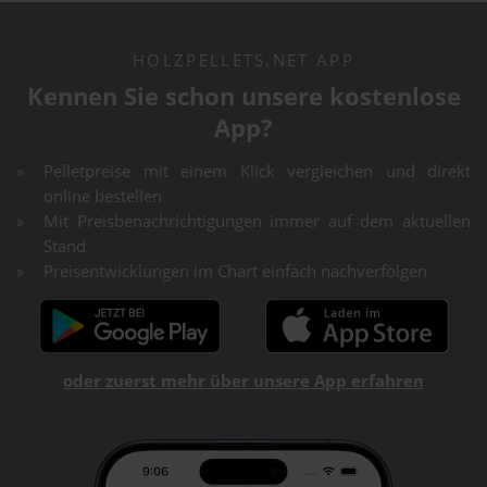
HOLZPELLETS.NET APP
Kennen Sie schon unsere kostenlose
App?
Pelletpreise mit einem Klick vergleichen und direkt
online bestellen
Mit Preisbenachrichtigungen immer auf dem aktuellen
Stand
Preisentwicklungen im Chart einfach nachverfolgen
oder zuerst mehr über unsere App erfahren