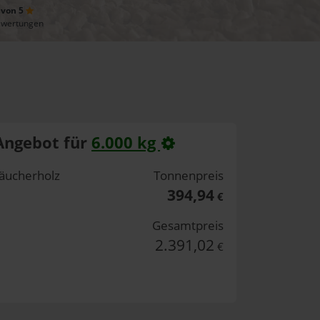
 von 5
ewertungen
Angebot für
6.000 kg
äucherholz
Tonnenpreis
394,94
€
Gesamtpreis
2.391,02
€