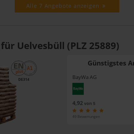
Alle 7 Angebote anzeigen
für Uelvesbüll (PLZ 25889)
Günstigstes A
BayWa AG
DE314
4,92
von 5
49 Bewertungen