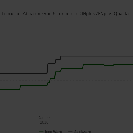
r 1 Tonne bei Abnahme
von 6 Tonnen
in DINplus-/ENplus-Qualität be
Januar
2026
lose Ware
Sackware