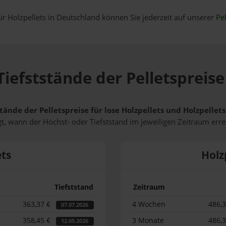
ür Holzpellets in Deutschland können Sie jederzeit auf unserer
Pel
iefststände der Pelletspreise
tände der Pelletspreise für lose Holzpellets und Holzpellet
t, wann der Höchst- oder Tiefststand im jeweiligen Zeitraum erre
ets
Holz
Tiefststand
Zeitraum
363,37 €
4 Wochen
486,
07.07.2026
358,45 €
3 Monate
486,
12.05.2026