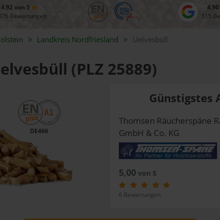
4,92 von 5
4,90
076 Bewertungen
315 B
olstein
Landkreis
Nordfriesland
Uelvesbüll
Uelvesbüll (PLZ 25889)
Günstigstes 
Thomsen Räucherspäne R
DE466
GmbH & Co. KG
5,00
von 5
6 Bewertungen