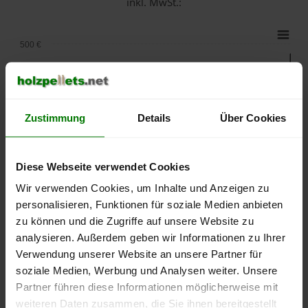
inkl. MwSt.:
500 €
450 €
Zustimmung
Details
Über Cookies
400 €
350 €
Diese Webseite verwendet Cookies
Wir verwenden Cookies, um Inhalte und Anzeigen zu
300 €
personalisieren, Funktionen für soziale Medien anbieten
zu können und die Zugriffe auf unsere Website zu
250 €
analysieren. Außerdem geben wir Informationen zu Ihrer
September
Januar
Mai
Verwendung unserer Website an unsere Partner für
2025
2026
2026
soziale Medien, Werbung und Analysen weiter. Unsere
lose Ware
Sackware
Partner führen diese Informationen möglicherweise mit
Die aktuelle Preisentwicklung für Holzpellets in Deutschland
weiteren Daten zusammen, die Sie ihnen bereitgestellt