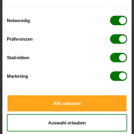
können Sie jederzeit auf unserer
Pelletspreise
-Seite
haben oder die sie im Rahmen Ihrer Nutzung der Dienste
nachvollziehen.
gesammelt haben.
Einwilligungsauswahl
Notwendig
Hier finden Sie unser
Impressum
und unsere
Datenschutzerklärung
.
Präferenzen
Höchst- und Tiefststände der
Pelletspreise in Fleckeby
Statistiken
Die Tabellen zeigen die
Höchst- und Tiefststände der
Pelletspreise für lose Holzpellets und Holzpellets
Marketing
Sackware in Fleckeby
. Das dazugehörige Datum zeigt,
wann der Höchst- oder Tiefststand im jeweiligen Zeitraum
erreicht wurde.
Alle zulassen
Lose Holzpellets
Auswahl erlauben