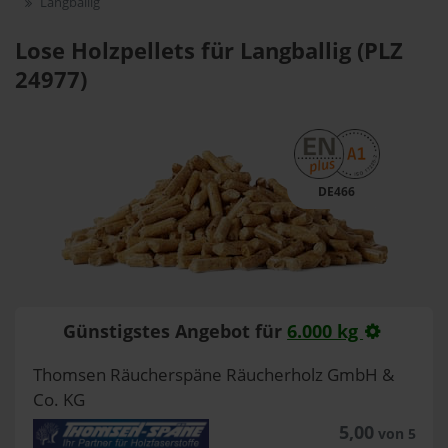
Langballig
Lose Holzpellets für Langballig (PLZ
24977)
DE466
Günstigstes Angebot für
6.000 kg
Thomsen Räucherspäne Räucherholz GmbH &
Co. KG
5,00
von 5