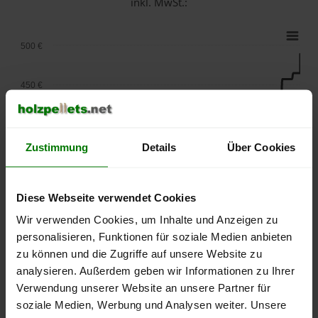
inkl. MwSt.:
500 €
450 €
400 €
Zustimmung
Details
Über Cookies
350 €
Diese Webseite verwendet Cookies
300 €
Wir verwenden Cookies, um Inhalte und Anzeigen zu
personalisieren, Funktionen für soziale Medien anbieten
250 €
September
Januar
Mai
zu können und die Zugriffe auf unsere Website zu
2025
2026
2026
analysieren. Außerdem geben wir Informationen zu Ihrer
lose Ware
Sackware
Verwendung unserer Website an unsere Partner für
soziale Medien, Werbung und Analysen weiter. Unsere
Die aktuelle Preisentwicklung für Holzpellets in Deutschland