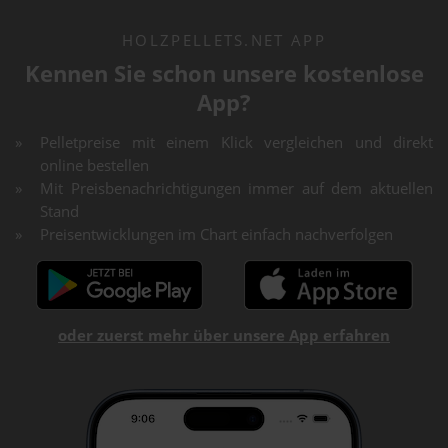
HOLZPELLETS.NET APP
Kennen Sie schon unsere kostenlose
App?
Pelletpreise mit einem Klick vergleichen und direkt
online bestellen
Mit Preisbenachrichtigungen immer auf dem aktuellen
Stand
Preisentwicklungen im Chart einfach nachverfolgen
oder zuerst mehr über unsere App erfahren