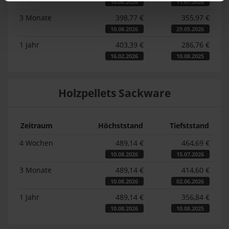
10.08.2026
11.07.2026
3 Monate
398,77 €
355,97 €
10.08.2026
29.05.2026
1 Jahr
403,39 €
286,76 €
16.02.2026
10.08.2025
Holzpellets Sackware
Zeitraum
Höchststand
Tiefststand
4 Wochen
489,14 €
464,69 €
10.08.2026
15.07.2026
3 Monate
489,14 €
414,60 €
10.08.2026
02.06.2026
1 Jahr
489,14 €
356,84 €
10.08.2026
10.08.2025