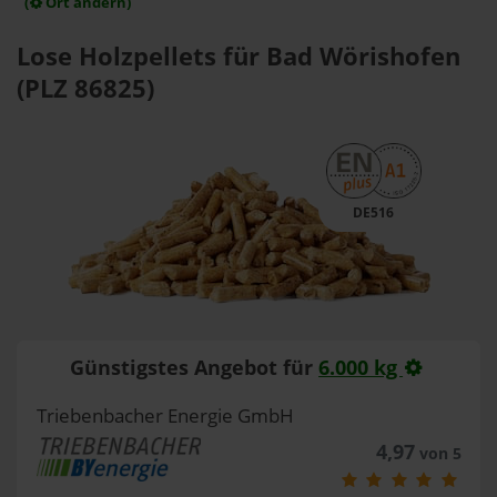
(
Ort ändern)
Lose Holzpellets für Bad Wörishofen
(PLZ 86825)
DE516
Günstigstes Angebot für
6.000 kg
Triebenbacher Energie GmbH
4,97
von 5