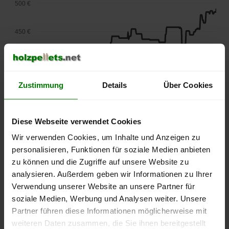
500 €
450 €
400 €
Zustimmung
Details
Über Cookies
350 €
300 €
Diese Webseite verwendet Cookies
Wir verwenden Cookies, um Inhalte und Anzeigen zu
250 €
personalisieren, Funktionen für soziale Medien anbieten
September
Januar
Mai
2025
2026
2026
zu können und die Zugriffe auf unsere Website zu
analysieren. Außerdem geben wir Informationen zu Ihrer
lose Ware
Sackware
Verwendung unserer Website an unsere Partner für
Die aktuelle Preisentwicklung für Holzpellets in Deutschland
soziale Medien, Werbung und Analysen weiter. Unsere
können Sie jederzeit auf unserer
Pelletspreise
-Seite
Partner führen diese Informationen möglicherweise mit
nachvollziehen.
weiteren Daten zusammen, die Sie ihnen bereitgestellt