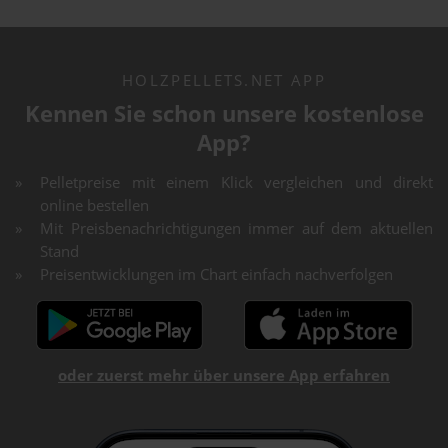
HOLZPELLETS.NET APP
Kennen Sie schon unsere kostenlose
App?
Pelletpreise mit einem Klick vergleichen und direkt
online bestellen
Mit Preisbenachrichtigungen immer auf dem aktuellen
Stand
Preisentwicklungen im Chart einfach nachverfolgen
oder zuerst mehr über unsere App erfahren