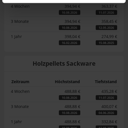
4 Wochen
394,94 €
363,37 €
10.08.2026
11.07.2026
3 Monate
394,94 €
358,45 €
10.08.2026
12.05.2026
1 Jahr
398,04 €
274,99 €
16.02.2026
15.08.2025
Holzpellets Sackware
Zeitraum
Höchststand
Tiefststand
4 Wochen
488,88 €
435,28 €
10.08.2026
11.07.2026
3 Monate
488,88 €
400,07 €
10.08.2026
04.06.2026
1 Jahr
488,88 €
332,84 €
10.08.2026
12.08.2025