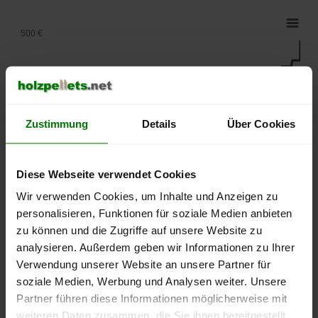
500 €
450 €
400 €
Zustimmung
Details
Über Cookies
350 €
Diese Webseite verwendet Cookies
300 €
Wir verwenden Cookies, um Inhalte und Anzeigen zu
personalisieren, Funktionen für soziale Medien anbieten
250 €
zu können und die Zugriffe auf unsere Website zu
September
Januar
Mai
analysieren. Außerdem geben wir Informationen zu Ihrer
2025
2026
2026
Verwendung unserer Website an unsere Partner für
lose Ware
Sackware
soziale Medien, Werbung und Analysen weiter. Unsere
Partner führen diese Informationen möglicherweise mit
Die aktuelle Preisentwicklung für Holzpellets in Deutschland
können Sie jederzeit auf unserer
Pelletspreise
-Seite
weiteren Daten zusammen, die Sie ihnen bereitgestellt