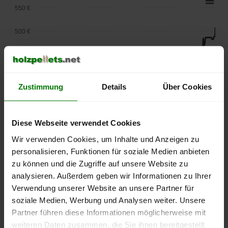
550 €
500 €
450 €
400 €
Zustimmung
Details
Über Cookies
350 €
Diese Webseite verwendet Cookies
300 €
Wir verwenden Cookies, um Inhalte und Anzeigen zu
250 €
personalisieren, Funktionen für soziale Medien anbieten
September
Januar
Mai
zu können und die Zugriffe auf unsere Website zu
2025
2026
2026
analysieren. Außerdem geben wir Informationen zu Ihrer
lose Ware
Sackware
Verwendung unserer Website an unsere Partner für
Die aktuelle Preisentwicklung für Holzpellets in Deutschland
soziale Medien, Werbung und Analysen weiter. Unsere
können Sie jederzeit auf unserer
Pelletspreise
-Seite
Partner führen diese Informationen möglicherweise mit
nachvollziehen.
weiteren Daten zusammen, die Sie ihnen bereitgestellt