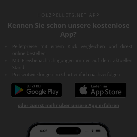
HOLZPELLETS.NET APP
Kennen Sie schon unsere kostenlose
App?
Pelletpreise mit einem Klick vergleichen und direkt
online bestellen
Mit Preisbenachrichtigungen immer auf dem aktuellen
Stand
Preisentwicklungen im Chart einfach nachverfolgen
oder zuerst mehr über unsere App erfahren