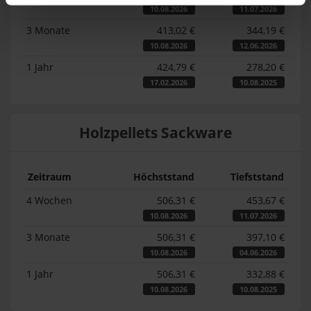
10.08.2026
11.07.2026
3 Monate
413,02 €
344,19 €
10.08.2026
12.06.2026
1 Jahr
424,79 €
278,20 €
17.02.2026
10.08.2025
Holzpellets Sackware
Zeitraum
Höchststand
Tiefststand
4 Wochen
506,31 €
453,67 €
10.08.2026
11.07.2026
3 Monate
506,31 €
397,10 €
10.08.2026
04.06.2026
1 Jahr
506,31 €
332,88 €
10.08.2026
10.08.2025