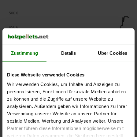
500 €
450 €
400 €
Zustimmung
Details
Über Cookies
350 €
300 €
Diese Webseite verwendet Cookies
250 €
Wir verwenden Cookies, um Inhalte und Anzeigen zu
September
Januar
Mai
personalisieren, Funktionen für soziale Medien anbieten
2025
2026
2026
zu können und die Zugriffe auf unsere Website zu
lose Ware
Sackware
analysieren. Außerdem geben wir Informationen zu Ihrer
Die aktuelle Preisentwicklung für Holzpellets in Deutschland
Verwendung unserer Website an unsere Partner für
können Sie jederzeit auf unserer
Pelletspreise
-Seite
soziale Medien, Werbung und Analysen weiter. Unsere
nachvollziehen.
Partner führen diese Informationen möglicherweise mit
weiteren Daten zusammen, die Sie ihnen bereitgestellt