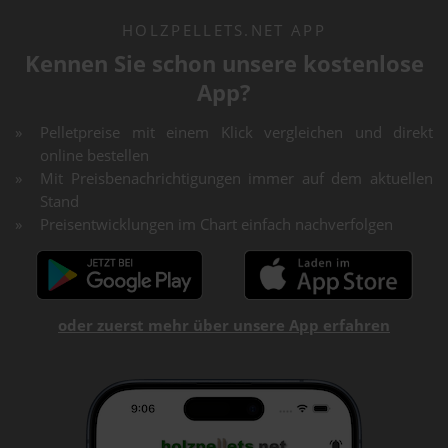
HOLZPELLETS.NET APP
Kennen Sie schon unsere kostenlose
App?
Pelletpreise mit einem Klick vergleichen und direkt
online bestellen
Mit Preisbenachrichtigungen immer auf dem aktuellen
Stand
Preisentwicklungen im Chart einfach nachverfolgen
oder zuerst mehr über unsere App erfahren